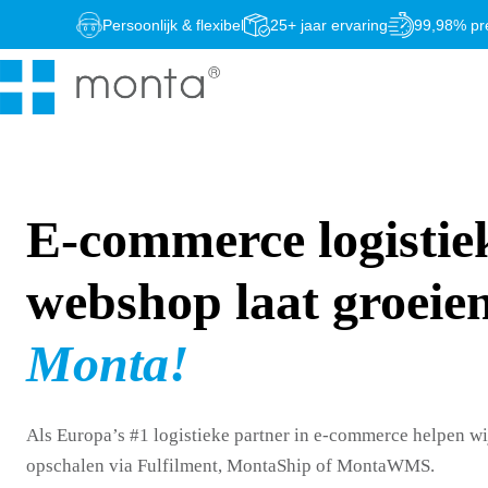
Ga
Persoonlijk & flexibel
25+ jaar ervaring
99,98% pre
naar
de
inhoud
E-commerce logistie
webshop laat groeien
Monta!
Als Europa’s #1 logistieke partner in e-commerce helpen 
opschalen via Fulfilment, MontaShip of MontaWMS.