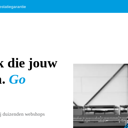
statiegarantie
k die jouw
.
Go
wij duizenden webshops