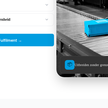
denheid
ulfilment →
📦
Uitbreiden zonder grenze