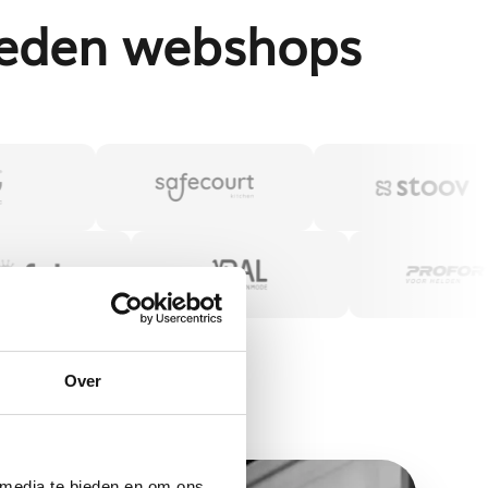
eden webshops
Over
 media te bieden en om ons