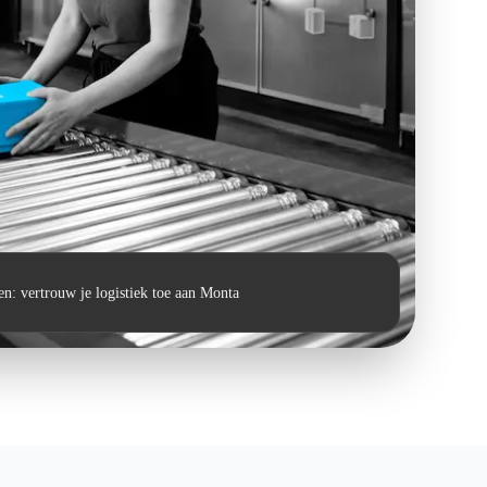
n: vertrouw je logistiek toe aan Monta