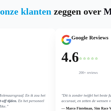
onze klanten
zeggen over
M
Google Reviews
4.6
⭐⭐⭐⭐⭐
200+ reviews
Molenaarsgraaf. En ik zou het
"Dit is zonder twijfel het beste 
off tijden.
En het personeel
accuraat, en zetten de wensen va
Mike.”
— Marco Fintelman, Sim Race 