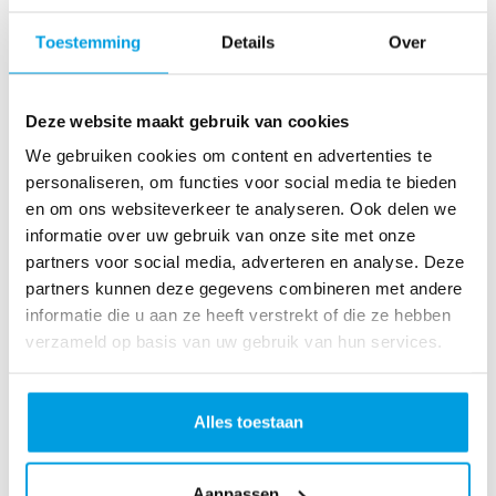
gewährleisten, dass deine Marke stets im Trend liegt.
Toestemming
Details
Over
Weitere Informationen →
Deze website maakt gebruik van cookies
We gebruiken cookies om content en advertenties te
personaliseren, om functies voor social media te bieden
en om ons websiteverkeer te analyseren. Ook delen we
informatie over uw gebruik van onze site met onze
partners voor social media, adverteren en analyse. Deze
partners kunnen deze gegevens combineren met andere
Nahrungsmittelprodukte
informatie die u aan ze heeft verstrekt of die ze hebben
Monta sorgt dafür, dass deine Gourmet- und
verzameld op basis van uw gebruik van hun services.
Vorratswaren unter optimalen Bedingungen gelagert und
versandt werden, damit sie die Gaumen deiner
Kund:innen allerorten begeistern.
Alles toestaan
Weitere Informationen →
Aanpassen