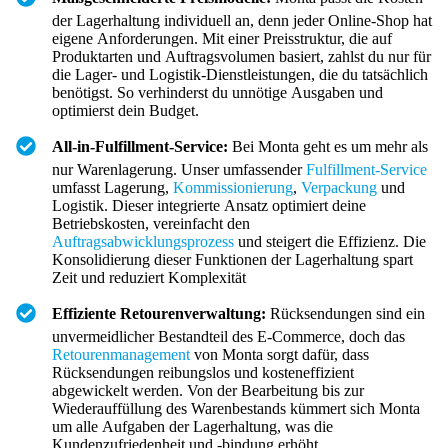
der Lagerhaltung individuell an, denn jeder Online-Shop hat
eigene Anforderungen. Mit einer Preisstruktur, die auf
Produktarten und Auftragsvolumen basiert, zahlst du nur für
die Lager- und Logistik-Dienstleistungen, die du tatsächlich
benötigst. So verhinderst du unnötige Ausgaben und
optimierst dein Budget.
All-in-Fulfillment-Service:
Bei Monta geht es um mehr als
nur Warenlagerung. Unser umfassender
Fulfillment-Service
umfasst Lagerung,
Kommissionierung
,
Verpackung
und
Logistik. Dieser integrierte Ansatz optimiert deine
Betriebskosten, vereinfacht den
Auftragsabwicklungsprozess
und steigert die Effizienz. Die
Konsolidierung dieser Funktionen der Lagerhaltung spart
Zeit und reduziert Komplexität
Effiziente Retourenverwaltung:
Rücksendungen sind ein
unvermeidlicher Bestandteil des E-Commerce, doch das
Retourenmanagement
von Monta sorgt dafür, dass
Rücksendungen reibungslos und kosteneffizient
abgewickelt werden. Von der Bearbeitung bis zur
Wiederauffüllung des Warenbestands kümmert sich Monta
um alle Aufgaben der Lagerhaltung, was die
Kundenzufriedenheit und -bindung erhöht.