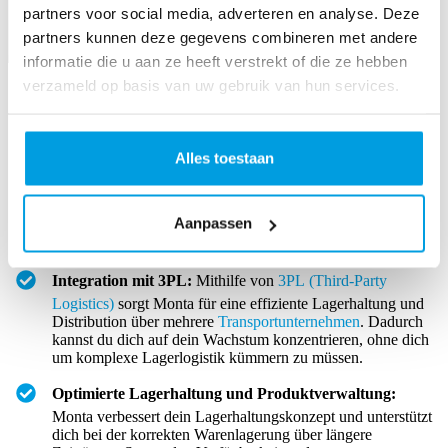
partners voor social media, adverteren en analyse. Deze
partners kunnen deze gegevens combineren met andere
informatie die u aan ze heeft verstrekt of die ze hebben
verzameld op basis van uw gebruik van hun services.
Lagerhaltungsstrategien für mehr E-Commerce-Wachstum
Für E-Commerce-Unternehmen, die skalieren und die
Kundennachfrage steigern möchten, ist die Einführung
Alles toestaan
strategischer Lagerhaltung-Praktiken entscheidend. Monta bietet
umfassende Lagerlogistik-Lösungen, um dein Wachstum zu
fördern:
Aanpassen
Integration mit 3PL:
Mithilfe von
3PL (Third-Party
Logistics)
sorgt Monta für eine effiziente Lagerhaltung und
Distribution über mehrere
Transportunternehmen
. Dadurch
kannst du dich auf dein Wachstum konzentrieren, ohne dich
um komplexe Lagerlogistik kümmern zu müssen.
Optimierte Lagerhaltung und Produktverwaltung:
Monta verbessert dein Lagerhaltungskonzept und unterstützt
dich bei der korrekten Warenlagerung über längere