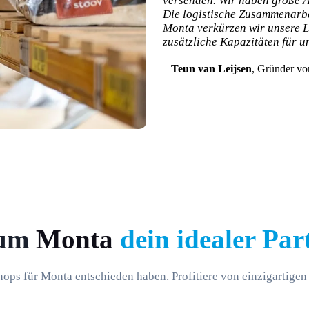
versenden. Wir haben große Am
Die logistische Zusammenarbei
Monta verkürzen wir unsere 
zusätzliche Kapazitäten für u
–
Teun van Leijsen
, Gründer v
um
Monta
dein idealer Par
ps für Monta entschieden haben. Profitiere von einzigartigen V