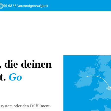
99,98 % Versandgenauigkeit
 die deinen
t
.
Go
system oder den Fulfillment-