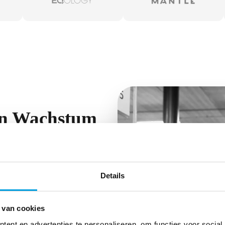
in Wachstum
steuern willst, mit Monta bekommst
Details
 van cookies
eunigt
ent en advertenties te personaliseren, om functies voor social