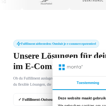
Fulfilment uitbesteden: Ontsluit je e-commercepotentieel
Unsere Lösungen für de
im E-Commerce
Ob du Fulfillment auslagern oder dein eigenes Lager smarter 
Toestemming
du flexible Lösungen, die mit deinem Business mitwachsen.
Deze website maakt gebruik
✓ Fulfillment-Outsourcing, das dein Wachstum beschl
We gebruiken cookies om cont