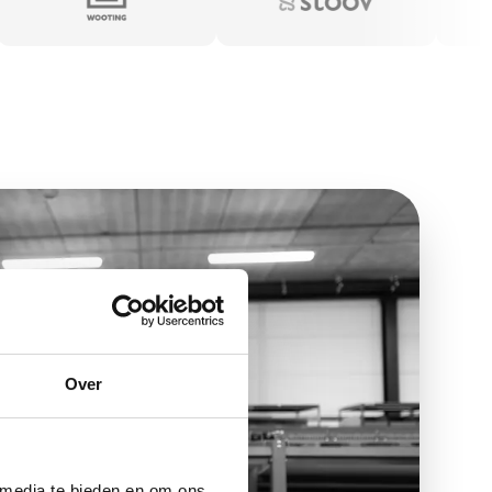
Over
 media te bieden en om ons