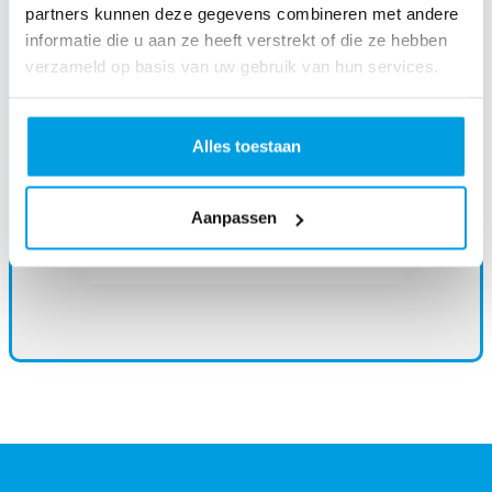
partners kunnen deze gegevens combineren met andere
informatie die u aan ze heeft verstrekt of die ze hebben
verzameld op basis van uw gebruik van hun services.
Monta Innovation Center
(WMS)
Monta Platform B.V
.
Alles toestaan
Papland 16
4206 CL Gorinchem
Tel. +31 85 020 86 92
KVK-Nr. 63410516
Aanpassen
Umsatzsteuer-Identifikationsnummer
NL.8552.23.959.B02