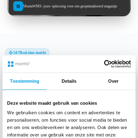
⚙️
MontaWMS: jouw oplossing voor een geoptimaliseerd magazijn
24/7
Real-time inzicht
Altijd grip met jouw unieke
klantportaal
Toestemming
Details
Over
Of je nu gebruikmaakt van MontaShip, Monta’s Fulfilment of
MontaWMS: jij hebt altijd toegang tot je eigen softwarepakket
Deze website maakt gebruik van cookies
inclusief
ELLA
. Onze slimme AI-agent werkt zij aan zij met je
We gebruiken cookies om content en advertenties te
samen in het portaal om data te analyseren en processen te
personaliseren, om functies voor social media te bieden
versnellen. Dat betekent dat je niet alleen real-time inzicht hebt in
en om ons websiteverkeer te analyseren. Ook delen we
de status van je orders en relevante rapportages, maar ook direct
informatie over uw gebruik van onze site met onze
profiteert van AI-gestuurde optimalisaties.