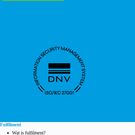
Fulfilment
Wat is fulfilment?