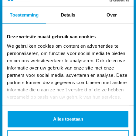
Toestemming
Details
Over
Deze website maakt gebruik van cookies
We gebruiken cookies om content en advertenties te
personaliseren, om functies voor social media te bieden
en om ons websiteverkeer te analyseren. Ook delen we
informatie over uw gebruik van onze site met onze
Monta Services UK Ltd
Monta Fulfilment UK
partners voor social media, adverteren en analyse. Deze
Address:
partners kunnen deze gegevens combineren met andere
2 Spire Rd Rushden NN10 0FN United Kingdom
informatie die u aan ze heeft verstrekt of die ze hebben
Phone:
+44 24 75315720
verzameld op basis van uw gebruik van hun services.
E-mail:
info@gomonta.uk
Alles toestaan