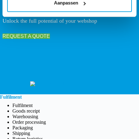
Aanpassen
Europe’s #1 Fulfilment and WMS Solution
Unlock the full potential of your webshop
REQUEST A QUOTE
Fulfilment
Fulfilment
Goods receipt
Warehousing
Order processing
Packaging
Shipping
Return logistics