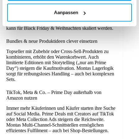
Neue Produkte oder Bundles lassen sich perfekt am
Prime Day testen – ob Verpackungen,
Aanpassen
Zahlungsoptionen wie „Buy Now, Pay Later“ oder
Social Proof durch Creator-Content. Was funktioniert,
kann für Black Friday & Weihnachten skaliert werden.
Bundles & neue Produktideen clever einsetzen
Topseller mit Zubehör oder Cross-Sell-Produkten zu
kombinieren, erhöht den Warenkorbwert. Auch
limitierte Editionen mit Storytelling („nur am Prime
Day“) steigern die Kaufmotivation. Montas Lagerlogik
sorgt für reibungsloses Handling – auch bei komplexen
Sets.
TikTok, Meta & Co. – Prime Day außerhalb von
Amazon nutzen
Immer mehr Käuferinnen und Käufer starten ihre Suche
auf Social Media. Prime Deals mit Creators auf TikTok
oder Meta Collection Ads steigern die Reichweite.
Montas Multi-Channel-Schnittstellen ermöglichen
effizientes Fulfilment – auch bei Shop-Bestellungen.