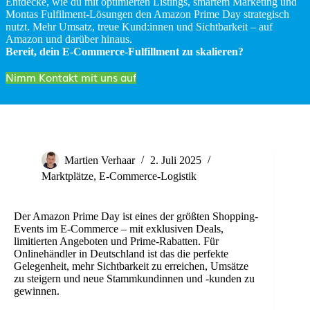
Entdecke, wie du mit optimierten Listings, smartem Marketing und
Montas Fulfilment-Lösungen den Amazon Prime Day strategisch
nutzt. Mehr Umsatz, treue Kund:innen und Sichtbarkeit – auf
Amazon und darüber hinaus.
Bereit, dein E-Commerce-Fulfillment zu skalieren?
Nimm Kontakt mit uns auf
Martien Verhaar
2. Juli 2025
Marktplätze
,
E-Commerce-Logistik
Der Amazon Prime Day ist eines der größten Shopping-
Events im E-Commerce – mit exklusiven Deals,
limitierten Angeboten und Prime-Rabatten. Für
Onlinehändler in Deutschland ist das die perfekte
Gelegenheit, mehr Sichtbarkeit zu erreichen, Umsätze
zu steigern und neue Stammkundinnen und -kunden zu
gewinnen.