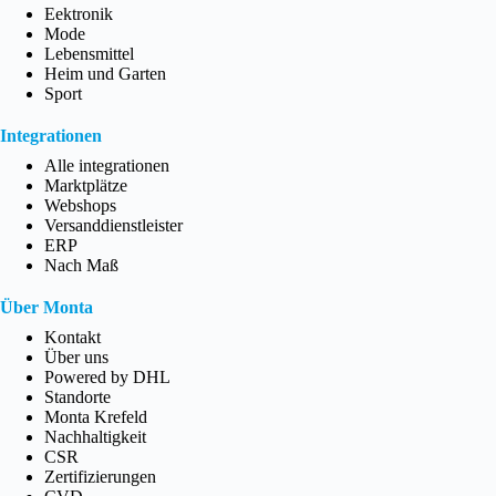
Eektronik
Mode
Lebensmittel
Heim und Garten
Sport
Integrationen
Alle integrationen
Marktplätze
Webshops
Versanddienstleister
ERP
Nach Maß
Über Monta
Kontakt
Über uns
Powered by DHL
Standorte
Monta Krefeld
Nachhaltigkeit
CSR
Bist du bereit, dein E-Commerce Fulfillment zu
Zertifizierungen
skalieren?