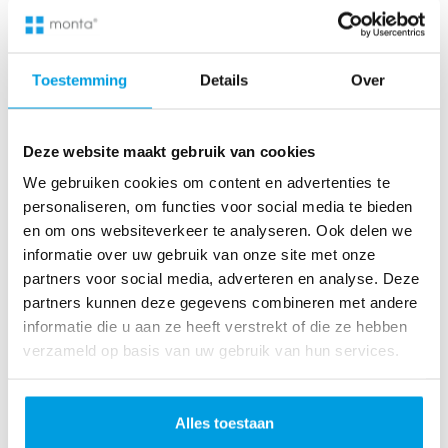
Danksagung per E-Mail – idealerweise mit
Gutschein oder Upselling
Bewertungen einholen – besonders bei neuen
Toestemming
Details
Over
Produkten
Retargeting-Kampagnen schalten – etwa auf
Instagram oder YouTube
Der Prime Day endet – die Kundenbeziehung geht
Deze website maakt gebruik van cookies
weiter. Monta hilft, auch im Alltag effizient zu
We gebruiken cookies om content en advertenties te
skalieren.
Wichtige KPIs im Blick behalten
personaliseren, om functies voor social media te bieden
Conversion-Rate (CR)
en om ons websiteverkeer te analyseren. Ook delen we
Warenkorbwert (AOV)
informatie over uw gebruik van onze site met onze
Cost per Acquisition (CPA)
partners voor social media, adverteren en analyse. Deze
Retourenquote
partners kunnen deze gegevens combineren met andere
Lieferzeit & Kundenzufriedenheit
informatie die u aan ze heeft verstrekt of die ze hebben
Diese Kennzahlen zeigen, was funktioniert – und was
verzameld op basis van uw gebruik van hun services.
für das vierte Quartal angepasst werden sollte. Mit
Montas Dashboard sind alle Werte in Echtzeit
verfügbar.
Alles toestaan
Prime Day als Testfeld für Q4 nutzen