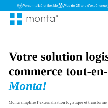
Passer
Personnalisé et flexible
Plus de 25 ans d'expérience
au
contenu
Votre solution logi
commerce tout-en
Monta!
Monta simplifie l’externalisation logistique et transforme 