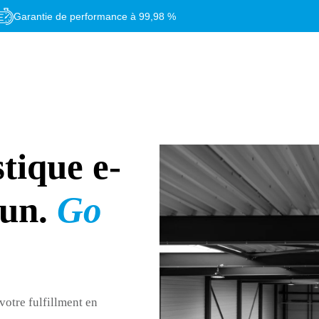
Garantie de performance à 99,98 %
stique e-
-un
.
Go
votre fulfillment en