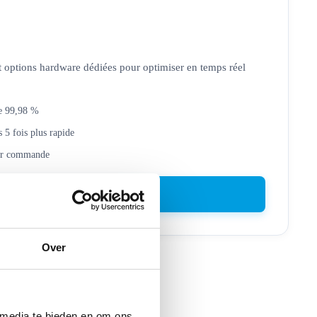
t options hardware dédiées pour optimiser en temps réel
de 99,98 %
5 fois plus rapide
par commande
Découvrir MontaWMS
→
Over
 media te bieden en om ons