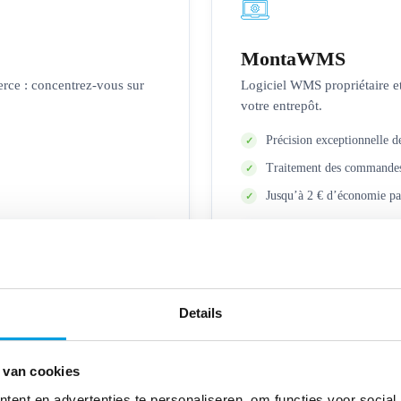
MontaWMS
erce : concentrez-vous sur
Logiciel WMS propriétaire e
votre entrepôt.
Précision exceptionnelle 
Traitement des commandes 
Jusqu’à 2 € d’économie 
e →
Details
 van cookies
ent en advertenties te personaliseren, om functies voor social