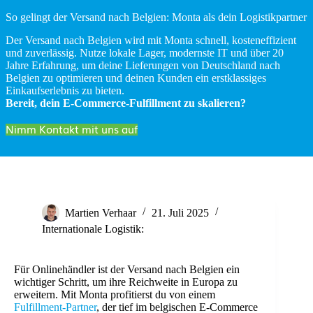
So gelingt der Versand nach Belgien: Monta als dein Logistikpartner
Der Versand nach Belgien wird mit Monta schnell, kosteneffizient
und zuverlässig. Nutze lokale Lager, modernste IT und über 20
Jahre Erfahrung, um deine Lieferungen von Deutschland nach
Belgien zu optimieren und deinen Kunden ein erstklassiges
Einkaufserlebnis zu bieten.
Bereit, dein E-Commerce-Fulfillment zu skalieren?
Nimm Kontakt mit uns auf
Martien Verhaar
21. Juli 2025
Internationale Logistik:
Für Onlinehändler ist der Versand nach Belgien ein
wichtiger Schritt, um ihre Reichweite in Europa zu
erweitern. Mit Monta profitierst du von einem
Fulfillment-Partner
, der tief im belgischen E-Commerce