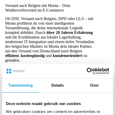
Versand nach Belgien mit Monta – Dein
Wettbewerbsvorteil im E-Commerce
Ob DHL Versand nach Belgien, DPD oder GLS – mit
Monta profitierst du von einer intelligenten
Versandlösung, die deine internationale Logistik
komplett abbildet. Durch
über 20 Jahren Erfahrung
und die Kombination aus lokaler Lagerhaltung,
modernster IT-Integration und einem tiefen Verständnis
des belgischen Marktes ist Monta dein idealer Partner,
um den Versand von Deutschland nach Belgien
effizient
,
kostengünstig
und
kundenorientiert
zu
gestalten.
Noch Fragen? Wir beraten dich gerne!
Mit den Lösungen von Monta kannst du deinen
Versand nach Belgien revolutionieren! Erlebe, wie
Toestemming
Details
Over
einfache Prozesse und schnelle Lieferungen deinen
Onlinehandel nachhaltig stärken.
Kontaktiere uns
noch
heute für eine
persönliche Beratung
oder frage eine
kostenlose Demo
bei uns an.
Deze website maakt gebruik van cookies
We gebruiken cookies om content en advertenties te
Du willst noch mehr wissen? Schau auf unserem
Blog