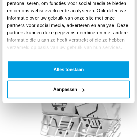
personaliseren, om functies voor social media te bieden
vorbei und erfahre mehr über weitere interessante
Themen wie
Social Media Fulfillment
, effiziente
E-
en om ons websiteverkeer te analyseren. Ook delen we
Commerce Logistik
und mehr.
informatie over uw gebruik van onze site met onze
partners voor social media, adverteren en analyse. Deze
partners kunnen deze gegevens combineren met andere
informatie die u aan ze heeft verstrekt of die ze hebben
verzameld op basis van uw gebruik van hun services.
Ähnliche Beiträge
Alles toestaan
Aanpassen