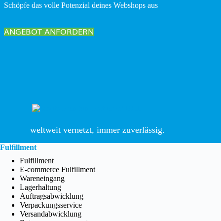
Schöpfe das volle Potenzial deines Webshops aus
ANGEBOT ANFORDERN
weltweit vernetzt, immer zuverlässig.
Fulfillment
Fulfillment
E-commerce Fulfillment
Wareneingang
Lagerhaltung
Auftragsabwicklung
Verpackungsservice
Versandabwicklung