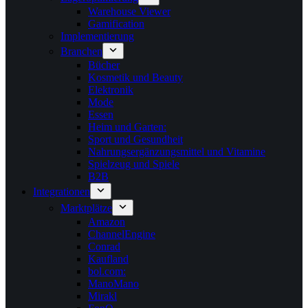
Warehouse Viewer
Gamification
Implementierung
Branchen
Bücher
Kosmetik und Beauty
Elektronik
Mode
Essen
Heim und Garten:
Sport und Gesundheit
Nahrungsergänzungsmittel und Vitamine
Spielzeug und Spiele
B2B
Integrationen
Marktplätze
Amazon
ChannelEngine
Conrad
Kaufland
bol.com:
ManoMano
Mirakl