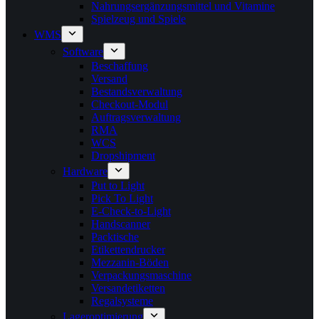
Nahrungsergänzungsmittel und Vitamine
Spielzeug und Spiele
WMS
Software
Beschaffung
Versand
Bestandsverwaltung
Checkout-Modul
Auftragsverwaltung
RMA
WCS
Dropshipment
Hardware
Put to Light
Pick To Light
E-Check-to-Light
Handscanner
Packtische
Etikettendrucker
Mezzanin-Böden
Verpackungsmaschine
Versandetiketten
Regalsysteme
Lageroptimierung