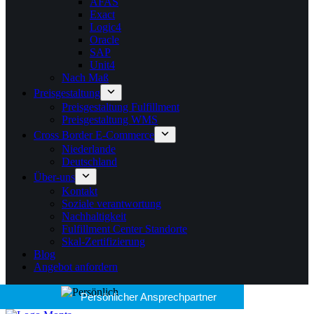
AFAS
Exact
Logic4
Oracle
SAP
Unit4
Nach Maß
Preisgestaltung
Preisgestaltung Fulfillment
Preisgestaltung WMS
Cross Border E-Commerce
Niederlande
Deutschland
Über-uns
Kontakt
Soziale verantwortung
Nachhaltigkeit
Fulfillment Center Standorte
Skal-Zertifizierung
Blog
Angebot anfordern
Persönlicher Ansprechpartner