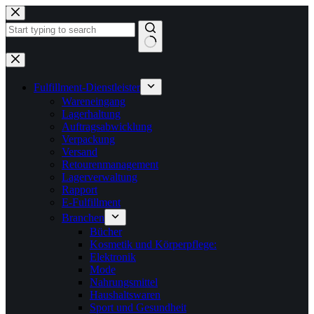
Zum
Inhalt
springen
Keine
Ergebnisse
Fulfillment-Dienstleister
Wareneingang
Lagerhaltung
Auftragsabwicklung
Verpackung
Versand
Retourenmanagement
Lagerverwaltung
Rapport
E-Fulfillment
Branchen
Bücher
Kosmetik und Körperpflege:
Elektronik
Mode
Nahrungsmittel
Haushaltswaren
Sport und Gesundheit