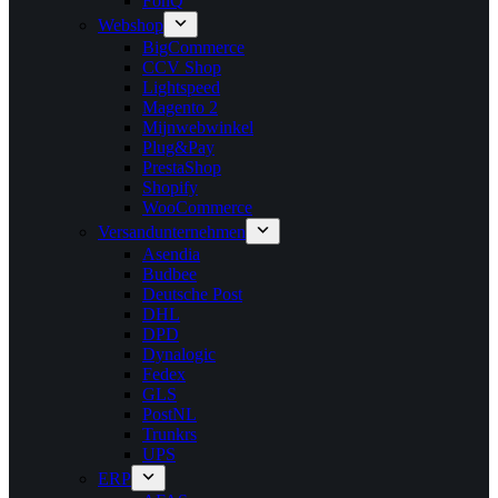
FonQ
Webshop
BigCommerce
CCV Shop
Lightspeed
Magento 2
Mijnwebwinkel
Plug&Pay
PrestaShop
Shopify
WooCommerce
Versandunternehmen
Asendia
Budbee
Deutsche Post
DHL
DPD
Dynalogic
Fedex
GLS
PostNL
Trunkrs
UPS
ERP