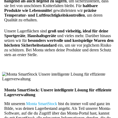
hängend als auch liegend zu lagern
, um sicherzustellen, dass
sie frei von unschönen Knitterfalten bleibt. Für
haltbare
Produkte wie Lebensmitte
l gewährleisten wir
präzise
Temperatur- und Luftfeuchtigkeitskontrollen
, um deren
Qualität zu erhalten.
Unsere Lagerflächen sind
groß und vielseitig, ideal für deine
Sportgeräte
,
Haushaltsgeräte
und vieles mehr. Darüber hinaus
setzen wir für
besonders wertvolle und kostspielige Waren den
höchsten Sicherheitsstandard
ein, um sie vor jeglichem Risiko
zu schützen. Bei Monta stehen deine Produkte und deren Schutz
stets an erster Stelle.
Monta SmartStock: Unsere intelligente Lösung für effiziente
Lagerverwaltung
Mit unserem
Monta SmartStock
bist du immer voll und ganz im
Bilde, was deinen Lagerbestand angeht. Als Teil unserer Monta-
Software, auf die du Zugriff über das Monta-Portal hast, kannst
du mit SmartStock alle relevanten Informationen abrufen, die du