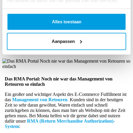
verzameld op basis van uw gebruik van hun services.
Transportunternehmen bis hin zu Fahrradkurieren.
E-Commerce-Integration
: Einfache Verknüpfungen mit
Plattformen wie
Shopify
,
Lightspeed
,
Magento 2
,
WooCommerce
und
BigCommerce
.
Alles toestaan
All dies hilft dir nicht nur dabei, deinen Kunden maximale
Flexibilität und Freiheit anzubieten, sondern stärkt dein
Markenbild als umfangreicher mittelgroßer Webshop!
Aanpassen
Das RMA Portal: Noch nie war das Management von
Retouren so einfach
Ein großer und wichtiger Aspekt des E-Commerce Fulfillment ist
das
Management von Retouren
.
Kunden sind in der heutigen
Zeit so sehr daran gewöhnt, Waren einfach und schnell
zurückgeben zu können, dass man hier als Webshop mit der Zeit
gehen muss. Bei Monta helfen wir dir gerne dabei und nutzen
dafür unser
RMA (Return Merchandise Authorization)-
System
: