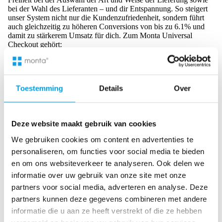
bei der Wahl des Lieferanten – und dir Entspannung. So steigert
unser System nicht nur die Kundenzufriedenheit, sondern führt
auch gleichzeitig zu höheren Conversions von bis zu 6.1% und
damit zu stärkerem Umsatz für dich. Zum Monta Universal
Checkout gehört:
Du und deine Kunden können aus einer großen Auswahl
an Lieferanten wählen
, hierzu zählen
DHL
,
DPD
und
UPS
in Deutschland sowie weltweit mit
PostNL
,
Trunkrs
,
UPS
,
Toestemming
Details
Over
Budbee
und mehr. Bei DHL arbeiten wir mit DHL
Packstationen, an denen deine Kunden deutschlandweit ganz
entspannt ihre Bestellung abholen können, sollte niemand
Zuhause sein, um das Paket anzunehmen.
Deze website maakt gebruik van cookies
Lieferung Abends, Sonntags oder einfach per
Wunschtermin
: Als das kannst du deinen Kunden bei einer
We gebruiken cookies om content en advertenties te
Zusammenarbeit mit Monta anbieten. Durch unseren
personaliseren, om functies voor social media te bieden
Universal Checkout haben deine Kunden maximale Freiheit,
en om ons websiteverkeer te analyseren. Ook delen we
wann sie ihr Paket empfangen wollen.
Lege Preise pro Land und Zusteller fest
(oder wähle
informatie over uw gebruik van onze site met onze
kostenlose Lieferung).
partners voor social media, adverteren en analyse. Deze
Weltweiter Versand
: Monta hat ein Netzwerk von
partners kunnen deze gegevens combineren met andere
mittlerweile etwa
20 verschiedenen Transportunternehmen
, mit
Optionen pro Land. Wir arbeiten auch mit mehreren
informatie die u aan ze heeft verstrekt of die ze hebben
nachhaltigen Lieferdiensten zusammen, von CO2-neutralen