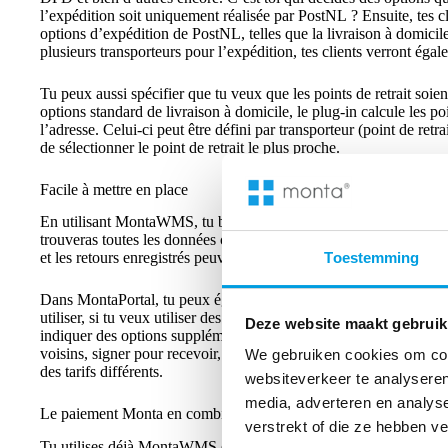
l’expédition soit uniquement réalisée par PostNL ? Ensuite, tes c
options d’expédition de PostNL, telles que la livraison à domicile
plusieurs transporteurs pour l’expédition, tes clients verront égal
Tu peux aussi spécifier que tu veux que les points de retrait soien
options standard de livraison à domicile, le plug-in calcule les po
l’adresse. Celui-ci peut être défini par transporteur (point de retra
de sélectionner le point de retrait le plus proche.
Facile à mettre en place
En utilisant MontaWMS, tu bénéficies d’un accès automatique à 
trouveras toutes les données concernant ta boutique en ligne, cla
et les retours enregistrés peuvent être trouvés dans un aperçu clair
Toestemming
Dans MontaPortal, tu peux également indiquer tes choix pour l
utiliser, si tu veux utiliser des points de retrait et quels tarifs 
Deze website maakt gebruik
indiquer des options supplémentaires, comme la livraison gratuite à 
voisins, signer pour recevoir, etc. Est-ce que tu expédies à l’étran
We gebruiken cookies om cont
des tarifs différents.
websiteverkeer te analyseren
media, adverteren en analys
Le paiement Monta en combinaison avec MontaWMS
verstrekt of die ze hebben v
Tu utilises déjà MontaWMS et Magento, Shopify ou WooCommer