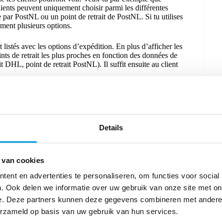
lients peuvent uniquement choisir parmi les différentes
 par PostNL ou un point de retrait de PostNL. Si tu utilises
ement plusieurs options.
t listés avec les options d’expédition. En plus d’afficher les
ints de retrait les plus proches en fonction des données de
it DHL, point de retrait PostNL). Il suffit ensuite au client
ton propre MontaPortal. Dans ce tableau de bord, tu
irement structurées. Entre autres, les commandes entrantes
.
Details
e paiement MontaWMS. Indique quels transporteurs tu veux
d’expédition (minimum) tu souhaites appliquer. Tu peux aussi
 van cookies
partir de, la livraison le soir, pas de livraison chez les
ger ? Il est possible de saisir ces données par pays et avec
ent en advertenties te personaliseren, om functies voor social
. Ook delen we informatie over uw gebruik van onze site met on
e. Deze partners kunnen deze gegevens combineren met andere i
erzameld op basis van uw gebruik van hun services.
ce, et le paiement de MontaWMS te semble être un ajout