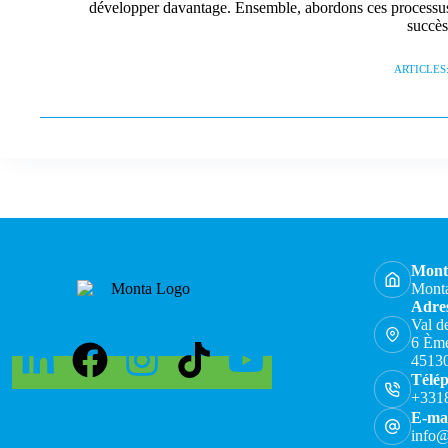
développer davantage. Ensemble, abordons ces processus 
succès
ARTICLES:
Mont
Monta
Adres
Val d
6 Ème
45130
Télé
+331
E-mai
info@