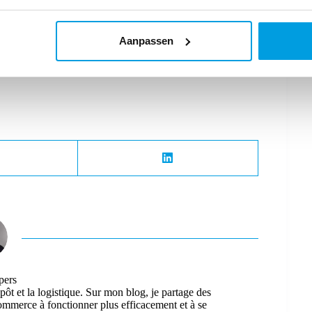
 plug-in de paiement MontaWMS à ta boutique en ligne.
ici.
Aanpassen
pers
epôt et la logistique. Sur mon blog, je partage des
-commerce à fonctionner plus efficacement et à se