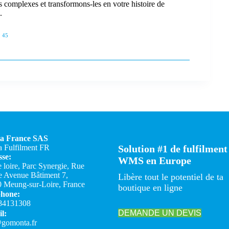
complexes et transformons-les en votre histoire de
.
 45
a France SAS
 Fulfilment FR
Solution #1 de fulfilment
se:
WMS en Europe
e loire, Parc Synergie, Rue
 Avenue Bâtiment 7,
Libère tout le potentiel de ta
 Meung-sur-Loire, France
boutique en ligne
phone:
84131308
DEMANDE UN DEVIS
l:
gomonta.fr