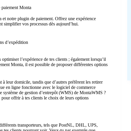
de paiement Monta
 et notre plugin de paiement. Offrez une expérience
 simplifier vos processus dès aujourd’hui.
ons d’expédition
 optimiser l’expérience de tes clients ; également lorsqu’il
ment Monta, il est possible de proposer différentes options
t à leur domicile, tandis que d’autres préfèrent les retirer
tique en ligne fonctionne avec le logiciel de commerce
s le système de gestion d’entrepôt (WMS) de MontaWMS ?
pour offrir à tes clients le choix de leurs options
ifférents transporteurs, tels que PostNL, DHL, UPS,
e tes clients pourront voir. Veux-tu par exemple que