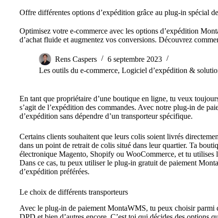
Offre différentes options d’expédition grâce au plug-in spécial 
Optimisez votre e-commerce avec les options d’expédition Monta
d’achat fluide et augmentez vos conversions. Découvrez comment
Rens Caspers
6 septembre 2023
Les outils du e-commerce
,
Logiciel d’expédition & soluti
En tant que propriétaire d’une boutique en ligne, tu veux toujours
s’agit de l’expédition des commandes. Avec notre plug-in de paie
d’expédition sans dépendre d’un transporteur spécifique.
Certains clients souhaitent que leurs colis soient livrés directemen
dans un point de retrait de colis situé dans leur quartier. Ta bou
électronique Magento, Shopify ou WooCommerce, et tu utilise
Dans ce cas, tu peux utiliser le plug-in gratuit de paiement Monta 
d’expédition préférées.
Le choix de différents transporteurs
Avec le plug-in de paiement MontaWMS, tu peux choisir parmi d
DPD et bien d’autres encore. C’est toi qui décides des options qu