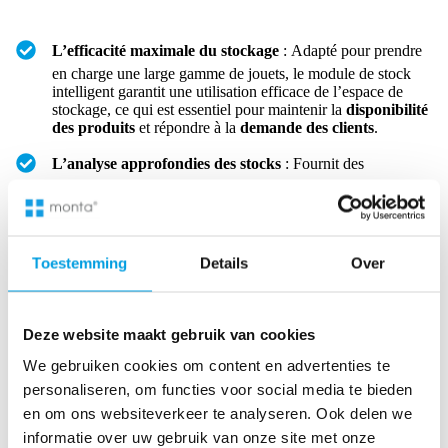
L’efficacité maximale du stockage
: Adapté pour prendre
en charge une large gamme de jouets, le module de stock
intelligent garantit une utilisation efficace de l’espace de
stockage, ce qui est essentiel pour maintenir la
disponibilité
des produits
et répondre à la
demande des clients
.
L’analyse approfondies des stocks
: Fournit des
informations précieuses sur les mouvements de stock, ce qui
aide à gérer efficacement des types variés de jouets, y
compris la gestion des
UGS (unité de gestion des stocks)
pour différentes catégories et saisons.
Toestemming
Details
Over
Des décisions de réduction des coûts en matière de
stocks
: Permet aux entreprises de prendre des décisions
avisées, de réduire les coûts de stockage et d’optimiser le
Deze website maakt gebruik van cookies
réapprovisionnement des stocks, en veillant à ce que les
produits soient toujours disponibles
dans les délais
.
We gebruiken cookies om content en advertenties te
personaliseren, om functies voor social media te bieden
Le support intégré à l’exécution des commandes
:
Fonctionne sans problème avec le
logiciel d’exécution des
en om ons websiteverkeer te analyseren. Ook delen we
commandes
de Monta et le
système de gestion d’entrepôt
,
informatie over uw gebruik van onze site met onze