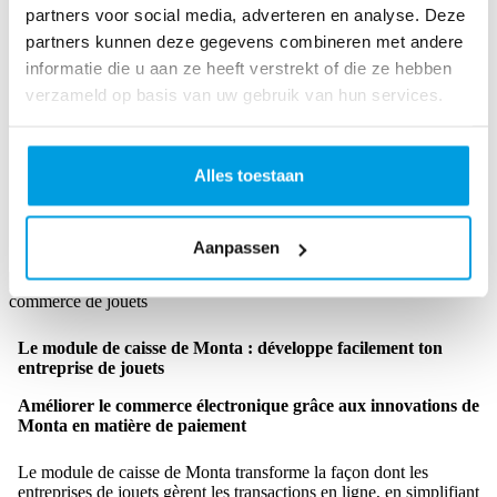
offrant des données en temps réel sur
les stocks
et
les
partners voor social media, adverteren en analyse. Deze
commandes
.
partners kunnen deze gegevens combineren met andere
informatie die u aan ze heeft verstrekt of die ze hebben
Le contrôle des stocks amélioré pour toutes les catégories de
verzameld op basis van uw gebruik van hun services.
jouets
Le module de stock intelligent est un élément essentiel de ton
système de gestion
, traitant efficacement les
commandes des
clients
et gardant ton stock sous contrôle, une caractéristique
Alles toestaan
indispensable pour toute boutique en ligne de jouets souhaitant
réussir en toute saison.
Aanpassen
Le module de caisse de Monta : développe facilement ton
entreprise de jouets
Améliorer le commerce électronique grâce aux innovations de
Monta en matière de paiement
Le module de caisse de Monta transforme la façon dont les
entreprises de jouets gèrent les transactions en ligne, en simplifiant