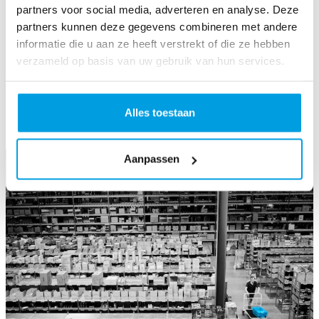
Une adaptation flexible
: Ajuste tes besoins en matière
partners voor social media, adverteren en analyse. Deze
d’exécution des commandes à mesure que ton entreprise se
partners kunnen deze gegevens combineren met andere
développe.
informatie die u aan ze heeft verstrekt of die ze hebben
L’assistance spécialisée
: Bénéficie de notre expérience et
de nos connaissances considérables.
verzameld op basis van uw gebruik van hun services.
L’externalisation avec Monta est plus qu’un simple service, c’est
un partenariat pour la réussite.
Alles toestaan
Aanpassen