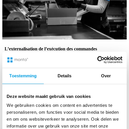
L’externalisation de l’exécution des commandes
électroniques : un choix stratégique
Simplifier l’exécution des commandes avec Monta
L’externalisation de l’exécution des commandes électroniques
Toestemming
Details
Over
auprès de Monta est une démarche stratégique qui permet de
simplifier les opérations et d’améliorer la satisfaction des clients.
Nous nous occupons de la logistique pour que tu puisses te
concentrer sur ce que tu connais le mieux : développer ton
Deze website maakt gebruik van cookies
entreprise.
We gebruiken cookies om content en advertenties te
La gestion sans stress
: Confie-nous les problèmes liés à
personaliseren, om functies voor social media te bieden
l’exécution des commandes.
en om ons websiteverkeer te analyseren. Ook delen we
Des solutions rentables
: Réduis tes frais généraux grâce à
informatie over uw gebruik van onze site met onze
nos services d’exécution des commandes optimisés.