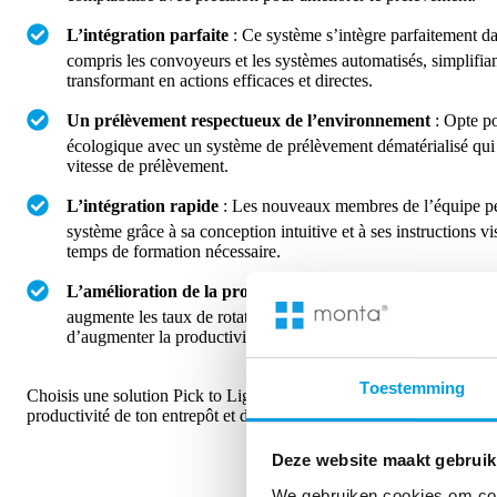
L’intégration parfaite
: Ce système s’intègre parfaitement dan
compris les convoyeurs et les systèmes automatisés, simplifia
transformant en actions efficaces et directes.
Un prélèvement respectueux de l’environnement
: Opte p
écologique avec un système de prélèvement dématérialisé qui r
vitesse de prélèvement.
L’intégration rapide
: Les nouveaux membres de l’équipe pe
système grâce à sa conception intuitive et à ses instructions vis
temps de formation nécessaire.
L’amélioration de la productivité
: Idéal pour les petits art
augmente les taux de rotation, ce qui te permet de suivre les
d’augmenter la productivité du taux de prélèvement.
Toestemming
Choisis une solution Pick to Light qui concilie vitesse et précision,
productivité de ton entrepôt et de l’intégrer à ton système de gestion
Deze website maakt gebruik
We gebruiken cookies om cont