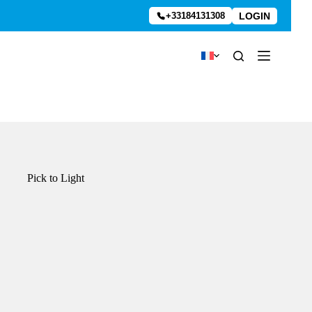
LOGIN
+33184131308