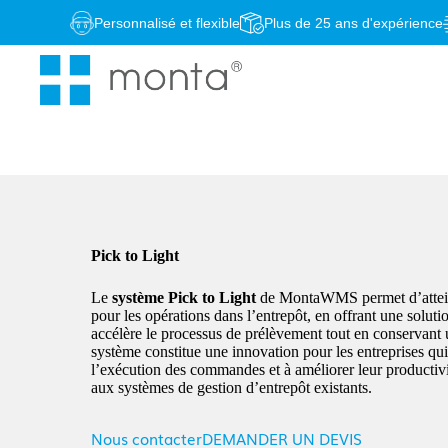
Passer
Personnalisé et flexible
Plus de 25 ans d'expérience
au
contenu
Pick to Light
Le
système Pick to Light
de MontaWMS permet d’atteind
pour les opérations dans l’entrepôt, en offrant une solu
accélère le processus de prélèvement tout en conservant
système constitue une innovation pour les entreprises qu
l’exécution des commandes et à améliorer leur productivi
aux systèmes de gestion d’entrepôt existants.
Nous contacter
DEMANDER UN DEVIS