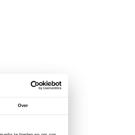
Over
 media te bieden en om ons