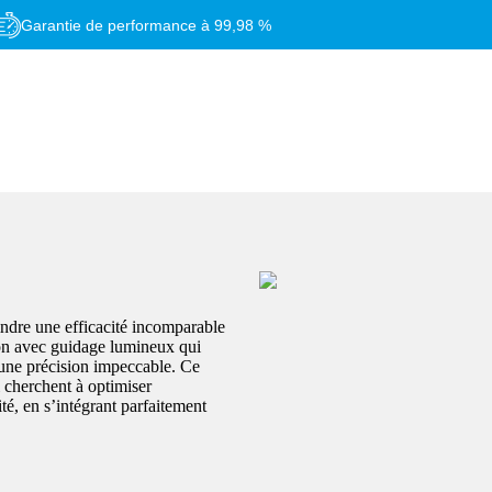
Garantie de performance à 99,98 %
re une efficacité incomparable
tion avec guidage lumineux qui
 une précision impeccable. Ce
i cherchent à optimiser
té, en s’intégrant parfaitement