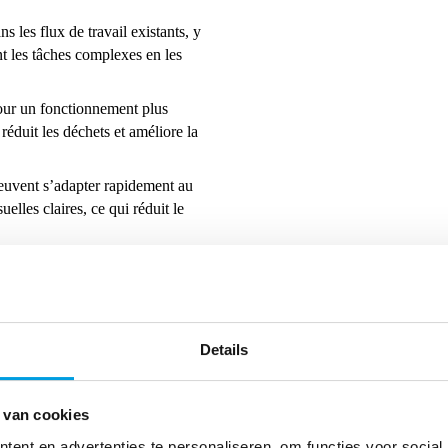
s les flux de travail existants, y
nt les tâches complexes en les
our un fonctionnement plus
éduit les déchets et améliore la
uvent s’adapter rapidement au
uelles claires, ce qui réduit le
icles à cadence rapide, ce système
 demandes du marché et
Details
 ce qui permet d’améliorer la
 d’entrepôt existant.
 van cookies
ent en advertenties te personaliseren, om functies voor social