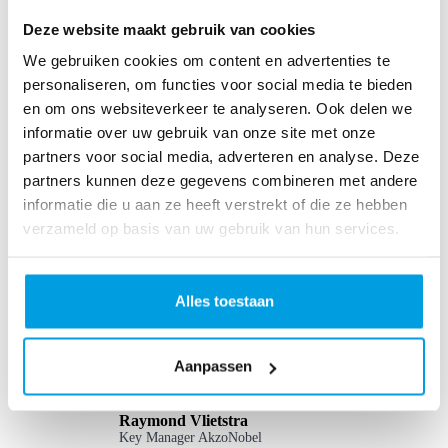
Deze website maakt gebruik van cookies
We gebruiken cookies om content en advertenties te
personaliseren, om functies voor social media te bieden
Sander Groenendijk
en om ons websiteverkeer te analyseren. Ook delen we
CFOO Pink Gellac
informatie over uw gebruik van onze site met onze
partners voor social media, adverteren en analyse. Deze
partners kunnen deze gegevens combineren met andere
« MontaWMS a été décisif dans le développement
d’AkzoNobel. Nous avons été les premiers à utiliser ce
informatie die u aan ze heeft verstrekt of die ze hebben
système de gestion d’entrepôt (WMS) intelligent et cela a
verzameld op basis van uw gebruik van hun services.
transformé nos opérations. À chaque fois que nos processus
l’ont exigé, nous avons pu adapter rapidement la solution à
nos propres besoins. »
Alles toestaan
Aanpassen
Raymond Vlietstra
Key Manager AkzoNobel