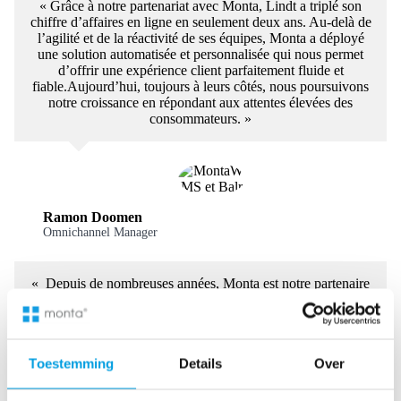
« Grâce à notre partenariat avec Monta, Lindt a triplé son
chiffre d’affaires en ligne en seulement deux ans. Au-delà de
l’agilité et de la réactivité de ses équipes, Monta a déployé
une solution automatisée et personnalisée qui nous permet
d’offrir une expérience client parfaitement fluide et
fiable.Aujourd’hui, toujours à leurs côtés, nous poursuivons
notre croissance en répondant aux attentes élevées des
consommateurs. »
Ramon Doomen
Omnichannel Manager
« Depuis de nombreuses années, Monta est notre partenaire
d’exécution des commandes. Cet accompagnement a
fortement contribué à notre croissance : Monta supervise
toutes nos commandes en ligne, approvisionne nos magasins
physiques et gère désormais notre logistique depuis
Toestemming
Details
Over
l’Allemagne. Une collaboration fantastique ! »