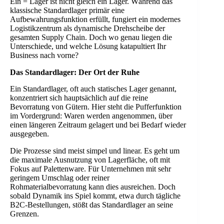
Ein = Lager ist nicht gleich ein Lager. Während das
klassische Standardlager primär eine
Aufbewahrungsfunktion erfüllt, fungiert ein modernes
Logistikzentrum als dynamische Drehscheibe der
gesamten Supply Chain. Doch wo genau liegen die
Unterschiede, und welche Lösung katapultiert Ihr
Business nach vorne?
Das Standardlager: Der Ort der Ruhe
Ein Standardlager, oft auch statisches Lager genannt,
konzentriert sich hauptsächlich auf die reine
Bevorratung von Gütern. Hier steht die Pufferfunktion
im Vordergrund: Waren werden angenommen, über
einen längeren Zeitraum gelagert und bei Bedarf wieder
ausgegeben.
Die Prozesse sind meist simpel und linear. Es geht um
die maximale Ausnutzung von Lagerfläche, oft mit
Fokus auf Palettenware. Für Unternehmen mit sehr
geringem Umschlag oder reiner
Rohmaterialbevorratung kann dies ausreichen. Doch
sobald Dynamik ins Spiel kommt, etwa durch tägliche
B2C-Bestellungen, stößt das Standardlager an seine
Grenzen.