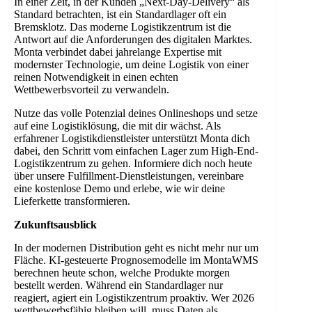
In einer Zeit, in der Kunden „Next-Day-Delivery“ als
Standard betrachten, ist ein Standardlager oft ein
Bremsklotz. Das moderne Logistikzentrum ist die
Antwort auf die Anforderungen des digitalen Marktes.
Monta verbindet dabei jahrelange Expertise mit
modernster Technologie, um deine Logistik von einer
reinen Notwendigkeit in einen echten
Wettbewerbsvorteil zu verwandeln.
Nutze das volle Potenzial deines Onlineshops und setze
auf eine Logistiklösung, die mit dir wächst. Als
erfahrener Logistikdienstleister unterstützt Monta dich
dabei, den Schritt vom einfachen Lager zum High-End-
Logistikzentrum zu gehen. Informiere dich noch heute
über unsere Fulfillment-Dienstleistungen, vereinbare
eine kostenlose Demo und erlebe, wie wir deine
Lieferkette transformieren.
Zukunftsausblick
In der modernen Distribution geht es nicht mehr nur um
Fläche. KI-gesteuerte Prognosemodelle im MontaWMS
berechnen heute schon, welche Produkte morgen
bestellt werden. Während ein Standardlager nur
reagiert, agiert ein Logistikzentrum proaktiv. Wer 2026
wettbewerbsfähig bleiben will, muss Daten als