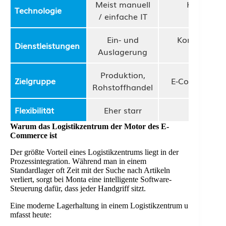
Meist manuell
KI-gestü
Technologie
/ einfache IT
A
Ein- und
Kommissioni
Dienstleistungen
Auslagerung
A
Produktion,
Zielgruppe
E-Commerce, 
Rohstoffhandel
Flexibilität
Eher starr
Hochgra
Warum das Logistikzentrum der Motor des E-
Commerce ist
Der größte Vorteil eines Logistikzentrums liegt in der
Prozessintegration. Während man in einem
Standardlager oft Zeit mit der Suche nach Artikeln
verliert, sorgt bei Monta eine intelligente Software-
Steuerung dafür, dass jeder Handgriff sitzt.
Eine moderne Lagerhaltung in einem Logistikzentrum u
mfasst heute: