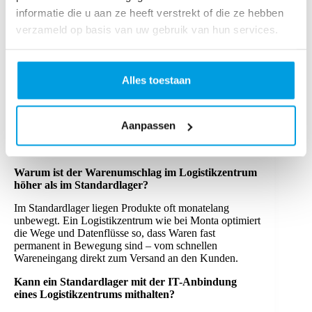
Logistikzentrum wie bei Monta ist hingegen eine
informatie die u aan ze heeft verstrekt of die ze hebben
dynamische Hochleistungsschleuse: Hier fließen IT,
automatisierte Kommissionierung und schneller
verzameld op basis van uw gebruik van hun services.
Warenumschlag für dein Wachstum zusammen.
Warum solltest du dein E-Commerce Lager an
Profis auslagern?
Alles toestaan
Durch Outsourcing verwandelst du fixe Lagerkosten in
variable. Du profitierst von Experten-Know-how,
modernster Software und schnellem Versand, während
Aanpassen
du dich voll auf den Verkauf und deine Markenstrategie
konzentrieren kannst.
Warum ist der Warenumschlag im Logistikzentrum
höher als im Standardlager?
Im Standardlager liegen Produkte oft monatelang
unbewegt. Ein Logistikzentrum wie bei Monta optimiert
die Wege und Datenflüsse so, dass Waren fast
permanent in Bewegung sind – vom schnellen
Wareneingang direkt zum Versand an den Kunden.
Kann ein Standardlager mit der IT-Anbindung
eines Logistikzentrums mithalten?