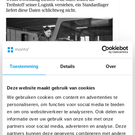
Treibstoff seiner Logistik verstehen, ein Standardlager
liefert diese Daten schlichtweg nicht.
Toestemming
Details
Over
Deze website maakt gebruik van cookies
We gebruiken cookies om content en advertenties te
personaliseren, om functies voor social media te bieden
Häufig gestellte Fragen
en om ons websiteverkeer te analyseren. Ook delen we
Was unterscheidet ein klassisches Lager von einem
informatie over uw gebruik van onze site met onze
modernen Logistikzentrum?
partners voor social media, adverteren en analyse. Deze
Ein Lager parkt deine Ware meist nur statisch. Ein
partners kunnen deze gegevens combineren met andere