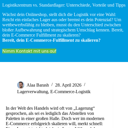
Logistikzentrum vs. Standardlager: Unterschiede, Vorteile und Tipps
Wächst dein Onlineshop, stellt dich die Logistik vor eine Wahl:
Reicht ein einfaches Lager aus oder bremst es dein Potenzial? Um
wettbewerbsfähig zu bleiben, musst du den Unterschied zwischen
bloßer Aufbewahrung und strategischem Umschlag kennen. Bereit,
dein E-Commerce Fulfillment zu skalieren?
Bereit, dein E-Commerce-Fulfillment zu skalieren?
Nimm Kontakt mit uns auf
Alaa Barash
28. April 2026
Lagerverwaltung
,
E-Commerce-Logistik
In der Welt des Handels wird oft von „Lagerung“
gesprochen, als sei es lediglich das Abstellen von
Paletten in einer großen Halle. Doch wer im modernen
E-Commerce erfolgreich skalieren will, merkt schnell: