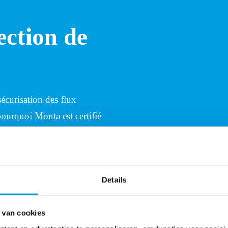
ection de
écurisation des flux
ourquoi Monta est certifié
s systèmes sont parfaitement
ce robuste face aux
Details
Protection maximal
 van cookies