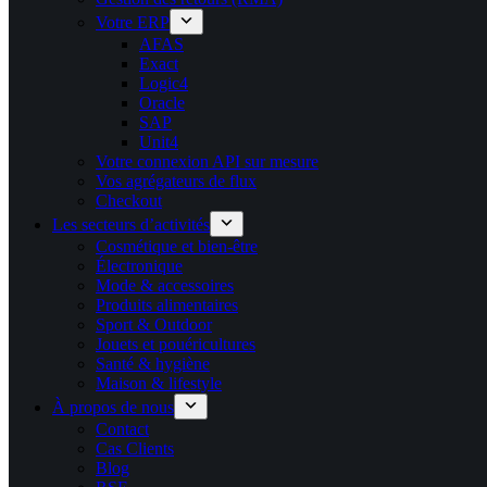
Votre ERP
AFAS
Exact
Logic4
Oracle
SAP
Unit4
Votre connexion API sur mesure
Vos agrégateurs de flux
Checkout
Les secteurs d’activités
Cosmétique et bien-être
Électronique
Mode & accessoires
Produits alimentaires
Sport & Outdoor
Jouets et pouéricultures
Santé & hygiène
Maison & lifestyle
À propos de nous
Contact
Cas Clients
Blog