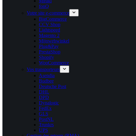
Mirakl
fonQ
Votre site e-commerce
BigCommerce
CCV Shop
Lightspeed
Magento 2
Mijnwebwinkel
Plug&Pay
PrestaShop
Shopify
WooCommerce
Vos transporteurs
Asendia
Budbee
Deutsche Post
DHL
DPD
Dynalogic
FedEx
GLS
PostNL
Trunkrs
UPS
Gestion des retours (RMA)