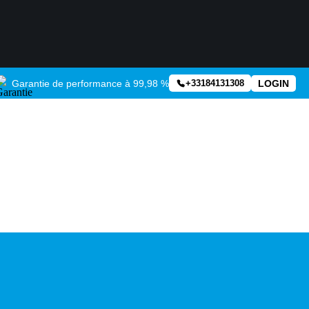
Garantie de performance à 99,98 %
LOGIN
+33184131308