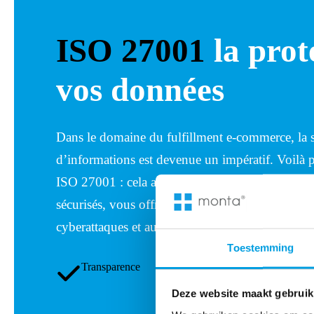
ISO 27001
la prot
vos données
Dans le domaine du fulfillment e-commerce, la s
d’informations est devenue un impératif. Voilà p
ISO 27001 : cela atteste que nos processus et no
sécurisés, vous offrant une logistique e-commer
cyberattaques et aux fuites de données.
Toestemming
Transparence
Durabilité
Deze website maakt gebruik