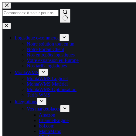
Passer
au
contenu
Aucun
résultat
Logistique e-commerce
Notre solution tout en un
Notre Portail Client
Nos entrepôts logistiques
Votre expansion eu Europe
Nos tarifs logistiques
MontaWMS
MontaWMS Logiciel
MontaWMS Matériel
MontaWMS Optimisation
Tarifs WMS
Intégrations
Vos marketplaces
Amazon
ChannelEngine
bol.com
ManoMano