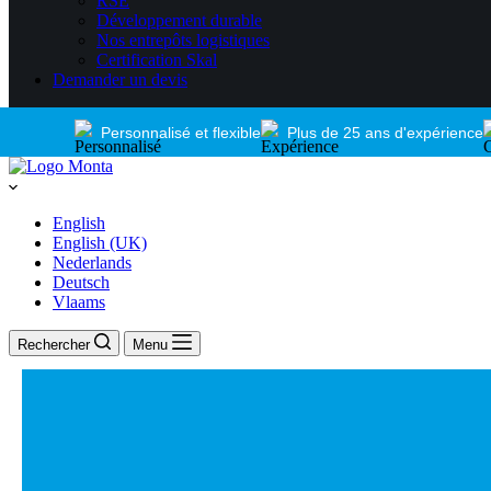
RSE
Développement durable
Nos entrepôts logistiques
Certification Skal
Demander un devis
Personnalisé et flexible
Plus de 25 ans d'expérience
English
English (UK)
Nederlands
Deutsch
Vlaams
Rechercher
Menu