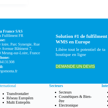
a France SAS
 Fulfilment FR
Solution #1 de fulfilment
se:
WMS en Europe
e loire, Parc Synergie, Rue
 Avenue Bâtiment 7,
Libère tout le potentiel de ta
 Meung-sur-Loire, France
boutique en ligne
phone:
84131308
DEMANDE UN DEVIS
l:
gomonta.fr
ternational
Secteurs
Int
Secteurs
Transfrontalier
Cosmétiques & Bien-
Réseau Européen
être
Multi Entrepôts
Electronique