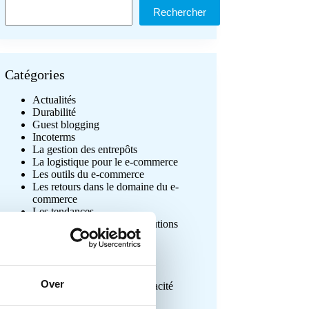
Rechercher
Rechercher
Catégories
Actualités
Durabilité
Guest blogging
Incoterms
La gestion des entrepôts
La logistique pour le e-commerce
Les outils du e-commerce
Les retours dans le domaine du e-
commerce
Les tendances
Logiciel d’expédition & solutions
d’expédition
Logistique internationale
Marketplaces
Non classifié(e)
Over
Réduction des coûts & efficacité
Transporteurs