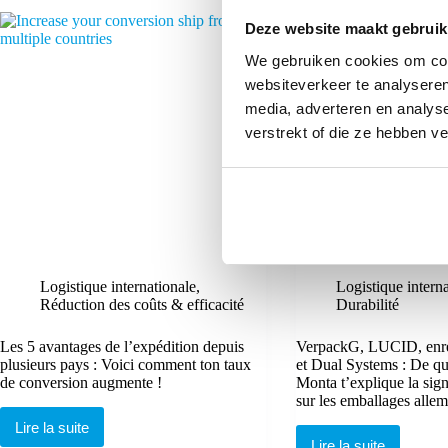
une
un
nouvelle
nouvel
Deze website maakt gebruik
étape
entrepôt
pour
en
We gebruiken cookies om cont
l’entreprise
France
websiteverkeer te analyseren
:
une
media, adverteren en analys
expansion
verstrekt of die ze hebben v
vers
un
cinquième
pays
européen
Logistique internationale
,
Logistique intern
Réduction des coûts & efficacité
Durabilité
Les 5 avantages de l’expédition depuis
VerpackG, LUCID, enr
plusieurs pays : Voici comment ton taux
et Dual Systems : De quo
de conversion augmente !
Monta t’explique la sign
sur les emballages alle
Lire la suite
Les
Lire la suite