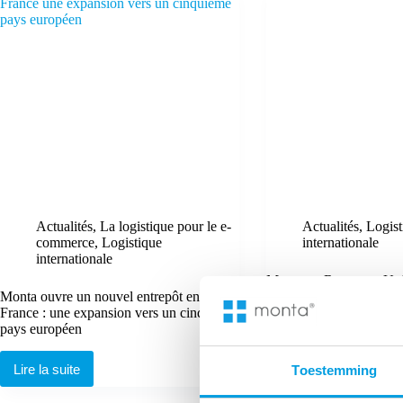
Actualités
,
La logistique pour le e-
Actualités
,
Logist
commerce
,
Logistique
internationale
internationale
Monta au Royaume-Uni 
Monta ouvre un nouvel entrepôt en
étape pour l’entreprise
France : une expansion vers un cinquième
pays européen
Lire la suite
Monta
au
Lire la suite
Toestemming
Royaume-
Monta
Uni :
ouvre