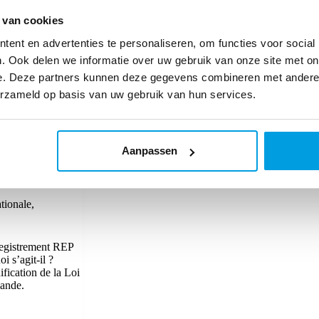
et
Monta
 van cookies
s’associent
pour
ent en advertenties te personaliseren, om functies voor social
dynamiser
. Ook delen we informatie over uw gebruik van onze site met on
leur
croissance
e. Deze partners kunnen deze gegevens combineren met andere i
internationale
erzameld op basis van uw gebruik van hun services.
du
commerce
électronique.
Aanpassen
ationale
,
egistrement REP
i s’agit-il ?
ification de la Loi
mande.