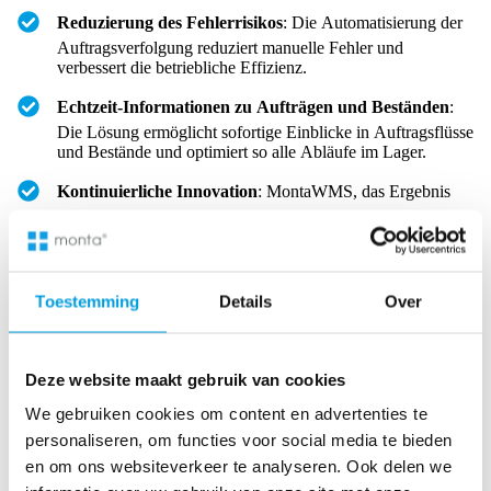
Reduzierung des Fehlerrisikos
: Die Automatisierung der
Auftragsverfolgung reduziert manuelle Fehler und
verbessert die betriebliche Effizienz.
Echtzeit-Informationen zu Aufträgen und Beständen
:
Die Lösung ermöglicht sofortige Einblicke in Auftragsflüsse
und Bestände und optimiert so alle Abläufe im Lager.
Kontinuierliche Innovation
: MontaWMS, das Ergebnis
aus über 20 Jahren Innovation, bietet intelligente, cloud-
basierte Lösungen für höchste Effizienz in der Logistik.
Durch die Nutzung der kombinierten Stärken von MontaWMS
Toestemming
Details
Over
und Plug&Pay können Unternehmen ihre betriebliche Effizienz
erheblich steigern und sich schneller an die Anforderungen für
Wachstum im E-Commerce anpassen.
Deze website maakt gebruik van cookies
We gebruiken cookies om content en advertenties te
Was unsere Kunden über Monta sagen
personaliseren, om functies voor social media te bieden
en om ons websiteverkeer te analyseren. Ook delen we