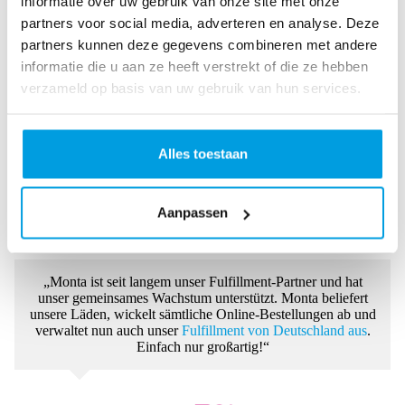
informatie over uw gebruik van onze site met onze
partners voor social media, adverteren en analyse. Deze
„
MontaWMS
war ein großer Erfolg für uns. Wir waren einer
partners kunnen deze gegevens combineren met andere
der ersten Kunden, die das hervorragende WMS eingesetzt
haben. Bei Bedarf konnten wir das System flexibel an
informatie die u aan ze heeft verstrekt of die ze hebben
unsere Bedürfnisse anpassen.“
verzameld op basis van uw gebruik van hun services.
Alles toestaan
Aanpassen
Raymond Vlietstra
Key Manager AkzoNobel
„Monta ist seit langem unser Fulfillment-Partner und hat
unser gemeinsames Wachstum unterstützt. Monta beliefert
unsere Läden, wickelt sämtliche Online-Bestellungen ab und
verwaltet nun auch unser
Fulfillment von Deutschland aus
.
Einfach nur großartig!“