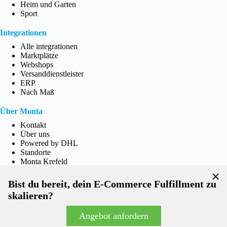
Heim und Garten
Sport
Integrationen
Alle integrationen
Marktplätze
Webshops
Versanddienstleister
ERP
Nach Maß
Über Monta
Kontakt
Über uns
Powered by DHL
Standorte
Monta Krefeld
Nachhaltigkeit
CSR
Bist du bereit, dein E-Commerce Fulfillment zu
Zertifizierungen
skalieren?
CVD
Blog
Angebot anfordern
Impressum
Monta 2026 | Alle Rechte vorbehalten |
Allgemeine