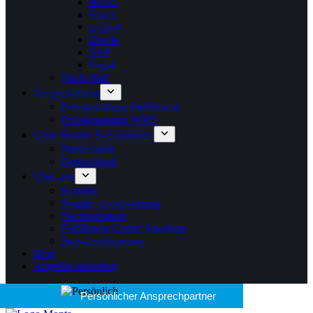
AFAS
Exact
Logic4
Oracle
SAP
Unit4
Nach Maß
Preisgestaltung
Preisgestaltung Fulfillment
Preisgestaltung WMS
Cross Border E-Commerce
Niederlande
Deutschland
Über-uns
Kontakt
Soziale verantwortung
Nachhaltigkeit
Fulfillment Center Standorte
Skal-Zertifizierung
Blog
Angebot anfordern
Persönlicher Ansprechpartner