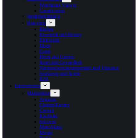
Warehouse Viewer
Gamification
Implementierung
Branchen
Bücher
Kosmetik und Beauty
Elektronik
Mode
Essen
Heim und Garten:
Sport und Gesundheit
Nahrungsergänzungsmittel und Vitamine
Spielzeug und Spiele
B2B
Integrationen
Marktplätze
Amazon
ChannelEngine
Conrad
Kaufland
bol.com:
ManoMano
Mirakl