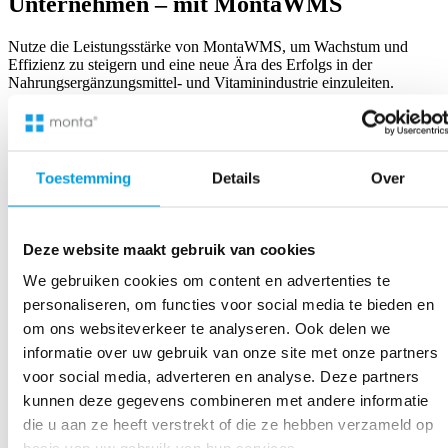
Unternehmen – mit MontaWMS
Nutze die Leistungsstärke von MontaWMS, um Wachstum und
Effizienz zu steigern und eine neue Ära des Erfolgs in der
Nahrungsergänzungsmittel- und Vitaminindustrie einzuleiten.
Maßgeschneiderte Lagerkonzepte
: MontaWMS bietet
individuelle Anpassungsmöglichkeiten für Lager-Layouts, um
sicherzustellen, dass Räume optimal auf die besonderen
Anforderungen von Online-Händlern zugeschnitten sind und
Toestemming
Details
Over
eine Umgebung schaffen, die das Unternehmenswachstum
fördern.
Fortgeschrittene Automatisierung im Betrieb
: Durch die
Integration automatisierter Prozesse wie Pick-To-Light, Auto-
Deze website maakt gebruik van cookies
Store und Robotik steigert MontaWMS die betriebliche
Effizienz, beschleunigt und präzisiert Aufgaben und reduziert
We gebruiken cookies om content en advertenties te
so manuelle Fehler im Fulfillment.
personaliseren, om functies voor social media te bieden en
Skalierbarkeit für die geschäftliche Expansion
: Mit seiner
om ons websiteverkeer te analyseren. Ook delen we
Skalierbarkeit unterstützt MontaWMS das
Unternehmenswachstum und passt sich an sich entwickelnde
informatie over uw gebruik van onze site met onze partners
Bedürfnisse und eine steigende Nachfrage an, ohne
voor social media, adverteren en analyse. Deze partners
Kompromisse bei Effizienz oder Servicequalität einzugehen.
kunnen deze gegevens combineren met andere informatie
Verbesserte Bestandsverwaltung und Auftragserfüllung
:
Effektive Lösungen für die Bestandsverwaltung und
die u aan ze heeft verstrekt of die ze hebben verzameld op
Auftragserfüllung sind entscheidend für die