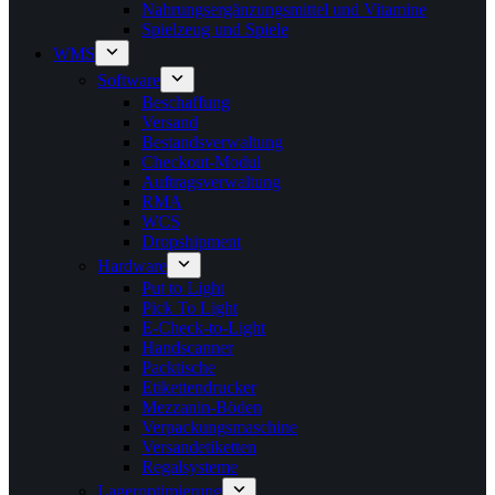
Nahrungsergänzungsmittel und Vitamine
Spielzeug und Spiele
WMS
Software
Beschaffung
Versand
Bestandsverwaltung
Checkout-Modul
Auftragsverwaltung
RMA
WCS
Dropshipment
Hardware
Put to Light
Pick To Light
E-Check-to-Light
Handscanner
Packtische
Etikettendrucker
Mezzanin-Böden
Verpackungsmaschine
Versandetiketten
Regalsysteme
Lageroptimierung