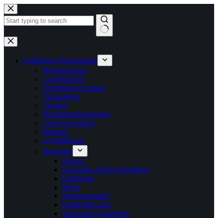
Zum
Inhalt
springen
Keine
Ergebnisse
Fulfillment-Dienstleister
Wareneingang
Lagerhaltung
Auftragsabwicklung
Verpackung
Versand
Retourenmanagement
Lagerverwaltung
Rapport
E-Fulfillment
Branchen
Bücher
Kosmetik und Körperpflege:
Elektronik
Mode
Nahrungsmittel
Haushaltswaren
Sport und Gesundheit