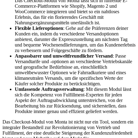
Das Checkout-Modul von Monta lässt sich in führende E-
Commerce-Plattformen wie Shopify, Magento 2 und
WooCommerce integrieren und bietet so ein nahtloses
Erlebnis, das für ein florierendes Geschäft mit
Nahrungsergänzungsmitteln unerlässlich ist.
Flexible Lieferoptionen
: Gehe auf die Präferenzen deiner
Kunden ein, indem du verschiedene Versandoptionen
anbietest, darunter die Expresszustellung am nächsten Tag
und bequeme Wochenendlieferungen, um das Kundenerlebnis
zu verbessern und Folgegeschäfte zu fördern.
Anpassbarer und umweltfreundlicher Versand
: Passe
Versandtarife und -optionen an verschiedene Vertriebskanäle
und geografische Bedürfnisse an, einschließlich
umweltbewusster Optionen wie Fahrradkuriere und eines
klimaneutralen Versands, um die spezifischen Werte der
Käufer solcher Produkte zu berücksichtigen.
Umfassende Auftragsverwaltung
: Mit diesem Modul lässt
sich die Kompetenz von Fulfillment-Experten für jeden
Aspekt der Auftragsabwicklung unterstreichen, von der
Bearbeitung bis zur Rücksendung, und sicherstellen, dass
Produkte immer genau und effizient geliefert werden.
Das Checkout-Modul von Monta ist nicht nur ein Tool, sondern ein
integraler Bestandteil zur Revolutionierung von Vertrieb und
Fulfillment, der eine deutliche Steigerung der Kundenzufriedenheit