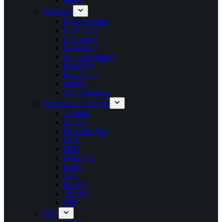
FonQ
Webshop
BigCommerce
CCV Shop
Lightspeed
Magento 2
Mijnwebwinkel
Plug&Pay
PrestaShop
Shopify
WooCommerce
Versandunternehmen
Asendia
Budbee
Deutsche Post
DHL
DPD
Dynalogic
Fedex
GLS
PostNL
Trunkrs
UPS
ERP