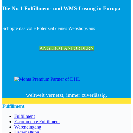
Die Nr. 1 Fulfillment- und WMS-Lösung in Europa
Schöpfe das volle Potenzial deines Webshops aus
ANGEBOT ANFORDERN
weltweit vernetzt, immer zuverlässig.
Fulfillment
Fulfillment
E-commerce Fulfillment
Wareneingang
Lagerhaltung