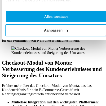
basis van uw gebruik van hun services.
Kundenzufriedenheit. MontaWMS sorgt für eine genaue
Verfolgung des Bestands an Nahrungsergänzungsmitteln und
rationalisiert den Fulfillment-Prozess, was sich positiv auf die
Kundenerfahrung auswirkt.
Alles toestaan
Damit ist es nicht nur ein Tool, sondern Wachstumspartner für
Vitamin- und Nahrungsergänzungsmittelunternehmen. Es stellt
Aanpassen
sicher, dass du immer schnell und effizient auf Marktanforderungen
und Kundenbedürfnisse reagieren kannst und setzt neue Maßstäbe
für das Fulfillment von Nahrungsergänzungsmitteln.
Checkout-Modul von Monta:
Verbesserung des Kundenerlebnisses und
Steigerung des Umsatzes
Erfahre mehr über das Checkout-Modul von Monta, das das
Kundenerlebnis für dein E-Commerce-Geschäft mit
Nahrungsergänzungsmitteln entscheidend verbessert.
Mühelose Integration mit den wichtigsten Plattformen
: