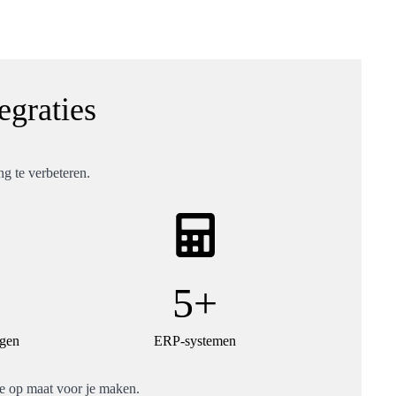
egraties
g te verbeteren.
5+
ngen
ERP-systemen
tie op maat voor je maken.