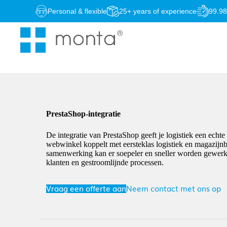
Skip
Personal & flexible
25+ years of experience
99.9
to
content
PrestaShop-integratie
De integratie van PrestaShop geeft je logistiek een echt
webwinkel koppelt met eersteklas logistiek en magazijn
samenwerking kan er soepeler en sneller worden gewerkt 
klanten en gestroomlijnde processen.
Vraag een offerte aan
Neem contact met ons op