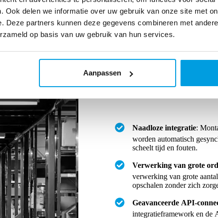
. Ook delen we informatie over uw gebruik van onze site met on
e. Deze partners kunnen deze gegevens combineren met andere i
erzameld op basis van uw gebruik van hun services.
Orderfulfilment optimaliseren 
Door de integratie van Monta’s fu
een krachtcentrale voor efficiënte
Aanpassen
een brug tussen online sales en fy
verwerkt en geleverd.
Naadloze integratie
: Monta
worden automatisch gesynch
scheelt tijd en fouten.
Verwerking van grote or
verwerking van grote aanta
opschalen zonder zich zorg
Geavanceerde API-connect
integratieframework en de 