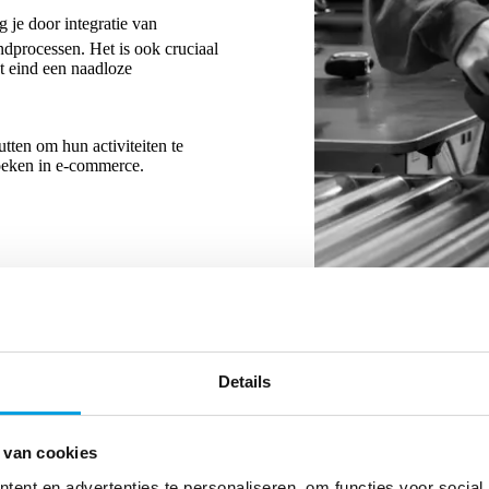
g je door integratie van
ndprocessen. Het is ook cruciaal
t eind een naadloze
tten om hun activiteiten te
 boeken in e-commerce.
Details
 van cookies
ent en advertenties te personaliseren, om functies voor social