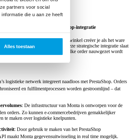
ze partners voor social
nformatie die u aan ze heeft
met Monta’s diensten en PrestaShop-integratie
lfilmentdiensten met je PrestaShop-winkel creëer je als het ware
r beheer en fulfilment van orders. Deze strategische integratie slaat
Alles toestaan
sieke logistiek met als resultaat dat elke order nauwgezet wordt
’s logistieke netwerk integreert naadloos met PrestaShop. Orders
roniseerd en fulfilmentprocessen worden gestroomlijnd – dat
dervolumes
: De infrastructuur van Monta is ontworpen voor de
llen orders. Zo kunnen e-commercebedrijven gemakkelijker
en te maken over logistieke knelpunten.
iviteit
: Door gebruik te maken van het PrestaShop
API maakt Monta gegevensuitwisseling in real time mogelijk.