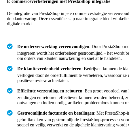
E-commerceverbeteringen met PrestaShop-integratie
De integratie van PrestaShop in je e-commercestrategie vereenvoudi
de klantervaring. Deze essentiële stap naar integratie biedt winkeli
digitale markt.
De orderverwerking vereenvoudigen
: Door PrestaShop me
integreren wordt het orderbeheer gestroomlijnd – het wordt 
om orders van klanten nauwkeurig en snel af te handelen.
De klanttevredenheid verbeteren
: Bedrijven kunnen de kla
verhogen door de orderfulfilment te verbeteren, waardoor ze 
positieve review achterlaten.
Efficiënte verzending en retouren
: Een groot voordeel van 
zendingen en retouren effectiever kunnen worden beheerd, zo
ontvangen en indien nodig, artikelen probleemloos kunnen r
Gestroomlijnde facturatie en betalingen
: Met PrestaShop-i
gebruikmaken van gestroomlijnde PrestaShop-processen voor f
soepel en veilig verwerkt en de algehele klantervaring wordt 