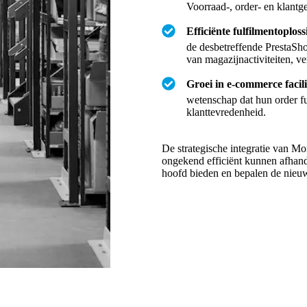
Voorraad-, order- en klant
Efficiënte fulfilmentoplos
de desbetreffende PrestaSh
van magazijnactiviteiten, v
Groei in e-commerce facil
wetenschap dat hun order fu
klanttevredenheid.
De strategische integratie van Mo
ongekend efficiënt kunnen afhand
hoofd bieden en bepalen de nieu