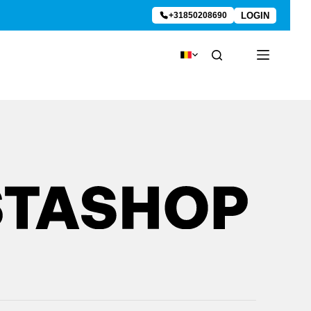
LOGIN
+31850208690