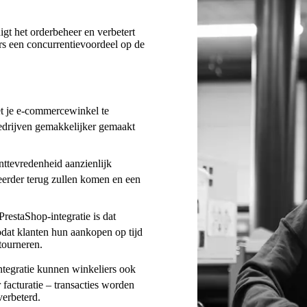
gt het orderbeheer en verbetert
ers een concurrentievoordeel op de
t je e-commercewinkel te
bedrijven gemakkelijker gemaakt
nttevredenheid aanzienlijk
eerder terug zullen komen en een
PrestaShop-integratie is dat
dat klanten hun aankopen op tijd
etourneren.
ntegratie kunnen winkeliers ook
acturatie – transacties worden
verbeterd.