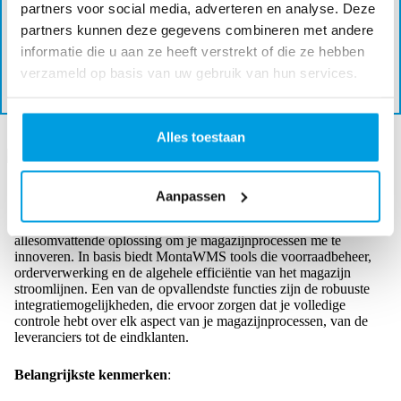
partners voor social media, adverteren en analyse. Deze
Monta magazijnen
partners kunnen deze gegevens combineren met andere
informatie die u aan ze heeft verstrekt of die ze hebben
Ervaar MontaWMS – Begin nu met het optimaliseren
van je magazijn
verzameld op basis van uw gebruik van hun services.
Alles toestaan
Magazijnbeheersysteem: MontaWMS automatiseert je werk
Aanpassen
MontaWMS is niet zomaar een magazijnbeheersysteem; het is een
allesomvattende oplossing om je magazijnprocessen me te
innoveren. In basis biedt MontaWMS tools die voorraadbeheer,
orderverwerking en de algehele efficiëntie van het magazijn
stroomlijnen. Een van de opvallendste functies zijn de robuuste
integratiemogelijkheden, die ervoor zorgen dat je volledige
controle hebt over elk aspect van je magazijnprocessen, van de
leveranciers tot de eindklanten.
Belangrijkste kenmerken
: