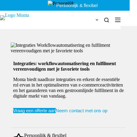
Ga
Persoonlijk & flexibel
naar
de
inhoud
Integraties: workflowautomatisering en fulfilment
vereenvoudigen met je favoriete tools
Monta biedt naadloze integraties en erkent de essentiële
rol ervan in het optimaliseren van e-commerceactiviteiten
en het garanderen van een gestroomlijnde fulfilment in de
digitale markt van vandaag.
Vraag een offerte aan
Neem contact met ons op
Persoonlijk & flexibel