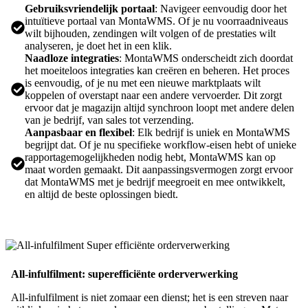
Gebruiksvriendelijk portaal
: Navigeer eenvoudig door het
intuïtieve portaal van MontaWMS. Of je nu voorraadniveaus
wilt bijhouden, zendingen wilt volgen of de prestaties wilt
analyseren, je doet het in een klik.
Naadloze integraties
: MontaWMS onderscheidt zich doordat
het moeiteloos integraties kan creëren en beheren. Het proces
is eenvoudig, of je nu met een nieuwe marktplaats wilt
koppelen of overstapt naar een andere vervoerder. Dit zorgt
ervoor dat je magazijn altijd synchroon loopt met andere delen
van je bedrijf, van sales tot verzending.
Aanpasbaar en flexibel
: Elk bedrijf is uniek en MontaWMS
begrijpt dat. Of je nu specifieke workflow-eisen hebt of unieke
rapportagemogelijkheden nodig hebt, MontaWMS kan op
maat worden gemaakt. Dit aanpassingsvermogen zorgt ervoor
dat MontaWMS met je bedrijf meegroeit en mee ontwikkelt,
en altijd de beste oplossingen biedt.
All-infulfilment: superefficiënte orderverwerking
All-infulfilment is niet zomaar een dienst; het is een streven naar