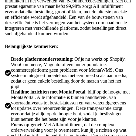
uitblinken in het verwerken van e-commercebestellingen. Met een
prestatiegarantie van maar liefst 99,98% zorgt All-infulfilment
ervoor dat elke bestelling, groot of klein, met de uiterste precisie
en efficiëntie wordt afgehandeld. Een van de bouwstenen van
deze efficiëntie is het vermogen van het systeem om naadloos te
integreren met verschillende platforms, zodat bestellingen direct
snel afgehandeld kunnen worden.
Belangrijkste kenmerken
:
Brede platformondersteuning
: Of je nu werkt op Shopify,
WooCommerce, Magento of een ander populair e-
commerceplatform: geen probleem voor MontaWMS. Ons
systeem integreert moeiteloos met een breed scala aan media,
zodat er geen enkele bestelling door de mazen van het net
glipt.
Realtime inzichten met MontaPortal
: blijf op de hoogte met
MontaPortal. Alle informatie is binnen handbereik, van
voorraadniveaus tot bestelstatussen en van verzendgegevens
tot updates over retourzendingen. Deze transparantie zorgt
ervoor dat je altijd op de hoogte bent, zodat je beslissingen
kunt nemen die het beste zijn voor je klanten.
Focus op groei
: Met All-infulfilment, dat de complexe
orderverwerking voor je overneemt, kun jij je richten op wat
echt belangrijk is: je bedrijf laten groeien. Door de processen