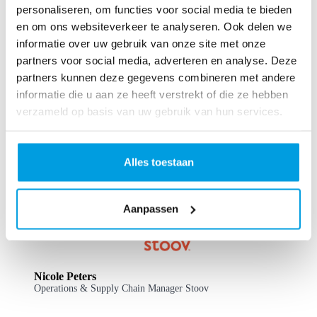
personaliseren, om functies voor social media te bieden
en om ons websiteverkeer te analyseren. Ook delen we
informatie over uw gebruik van onze site met onze
partners voor social media, adverteren en analyse. Deze
partners kunnen deze gegevens combineren met andere
Sander Groenendijk
informatie die u aan ze heeft verstrekt of die ze hebben
CFOO Pink Gellac
verzameld op basis van uw gebruik van hun services.
“We waren op zoek naar een partner die onze ambities
begreep en deze kon bijhouden. In Monta hebben we de
Alles toestaan
perfecte match gevonden: schaalbaar, flexibel en persoonlijk.
Zelfs tijdens piekperiodes kunnen we met vertrouwen
leveren.”
Aanpassen
Nicole Peters
Operations & Supply Chain Manager Stoov