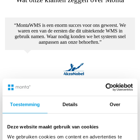
“MontaWMS is een enorm succes voor ons geweest. We
waren een van de eersten die dit uitstekende WMS in
gebruik namen. Waar nodig konden we het systeem snel
aanpassen aan onze behoeften.”
Raymond Vlietstra
Key Manager AkzoNobel
Toestemming
Details
Over
“Monta is al lange tijd onze partner op het gebied van
fulfilment en heeft ons geholpen bij onze gezamenlijke groei.
Ze bevoorraden onze winkels, handelen alle online
Deze website maakt gebruik van cookies
bestellingen af en beheren nu ook onze fulfilment vanuit
Duitsland. Fantastisch!”
We gebruiken cookies om content en advertenties te