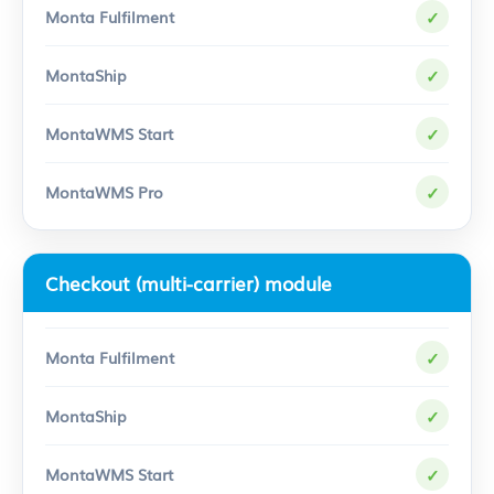
✓
✓
✓
✓
Checkout (multi-carrier) module
✓
✓
✓