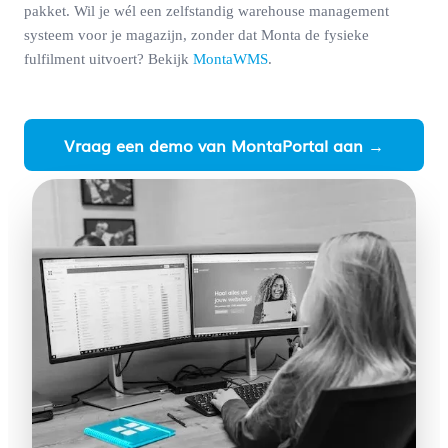
pakket. Wil je wél een zelfstandig warehouse management
systeem voor je magazijn, zonder dat Monta de fysieke
fulfilment uitvoert? Bekijk
MontaWMS
.
Vraag een demo van MontaPortal aan →