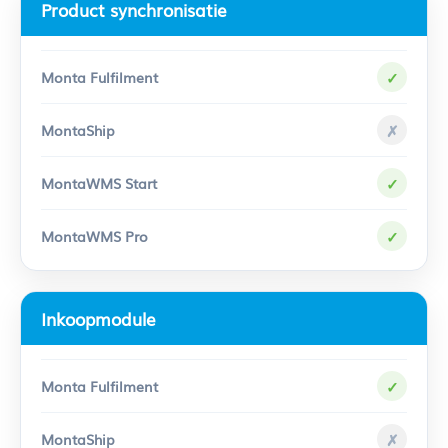
Product synchronisatie
✓
✗
✓
✓
Inkoopmodule
✓
✗