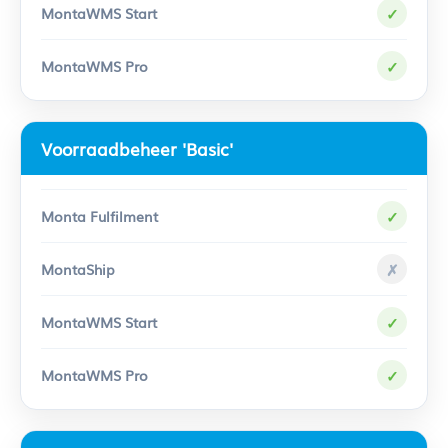
✓
✓
Voorraadbeheer 'Basic'
✓
✗
✓
✓