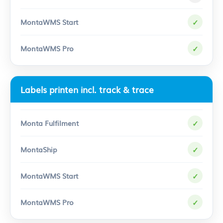
✓
✓
Labels printen incl. track & trace
✓
✓
✓
✓