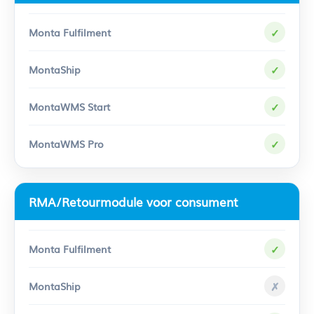
✓
✓
✓
✓
RMA/Retourmodule voor consument
✓
✗