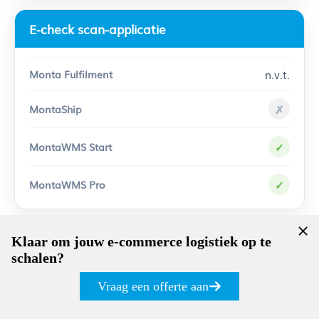
E-check scan-applicatie
n.v.t.
✗
✓
✓
Klaar om jouw e-commerce logistiek op te
Stelling Configurator
schalen?
Vraag een offerte aan
n.v.t.