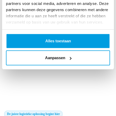
partners voor social media, adverteren en analyse. Deze
partners kunnen deze gegevens combineren met andere
informatie die u aan ze heeft verstrekt of die ze hebben
RMA
verzameld op basis van uw gebruik van hun services.
Alles toestaan
Beheer retouren met een robuust
systeem
Aanpassen
De juiste logistieke oplossing begint hier