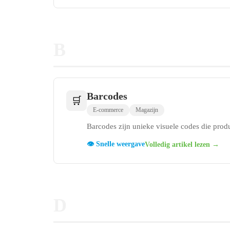
B
Barcodes
🛒
E-commerce
Magazijn
Barcodes zijn unieke visuele codes die prod
👁️ Snelle weergave
Volledig artikel lezen →
D