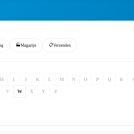
🏭
📋
ng
Magazijn
Verzenden
H
I
J
K
L
M
N
O
P
Q
R
V
W
X
Y
Z