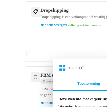
Dropshipping
📋
Dropshipping is een verkoopmodel waarbij j
👁️ Snelle weergave
Volledig artikel lezen →
F
FBM (Fulfilled by Merchant)
🛒
E-commerce
Levering
Toestemming
FBM betekent dat verkopers bestellingen ze
te gebruiken, waardoor ze volledige controle
Deze website maakt gebruik
👁️ Snelle weergave
Volledig artikel lezen →
We gebruiken cookies om cont