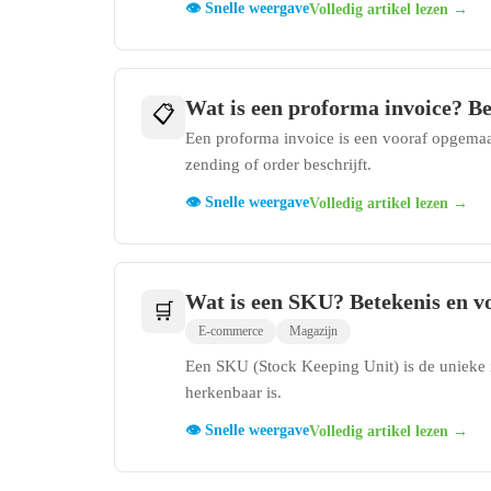
👁️ Snelle weergave
Volledig artikel lezen →
Wat is een proforma invoice? Be
📋
Een proforma invoice is een vooraf opgemaak
zending of order beschrijft.
👁️ Snelle weergave
Volledig artikel lezen →
Wat is een SKU? Betekenis en v
🛒
E-commerce
Magazijn
Een SKU (Stock Keeping Unit) is de unieke 
herkenbaar is.
👁️ Snelle weergave
Volledig artikel lezen →