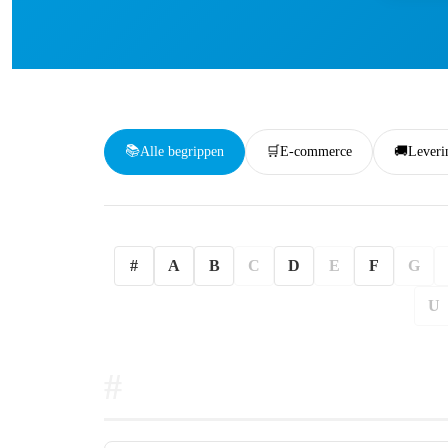
📚
Alle begrippen
🛒
E-commerce
🚚
Leveri
#
A
B
C
D
E
F
G
U
#