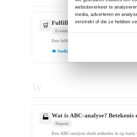
websiteverkeer te analyseren
media, adverteren en analys
verstrekt of die ze hebben v
Fulfillment-center
🛒
E-commerce
Levering
Magazijn
Verzenden
Een fulfillment-center is een opslaglocatie
👁️ Snelle weergave
Volledig artikel lezen →
W
Wat is ABC-analyse? Betekenis 
🏭
Magazijn
Een ABC-analyse deelt artikelen in op basis