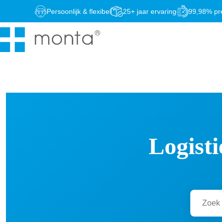
Ga
Persoonlijk & flexibel
25+ jaar ervaring
99,98% pre
naar
de
inhoud
Logisti