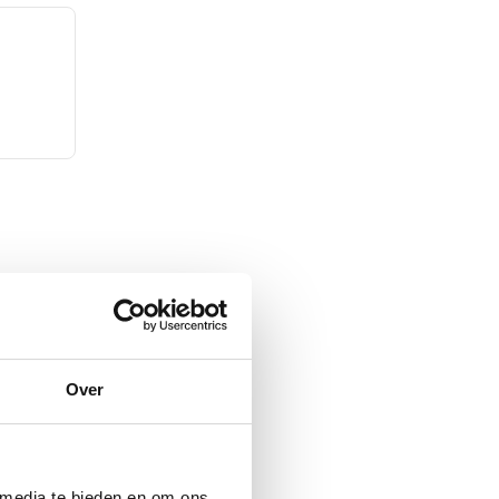
Over
mazon
 media te bieden en om ons