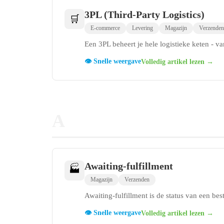
3PL (Third-Party Logistics)
🛒
E-commerce
Levering
Magazijn
Verzenden
Een 3PL beheert je hele logistieke keten - van
👁️ Snelle weergave
Volledig artikel lezen →
A
Awaiting-fulfillment
🏭
Magazijn
Verzenden
Awaiting-fulfillment is de status van een bes
👁️ Snelle weergave
Volledig artikel lezen →