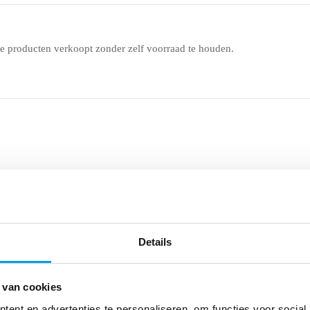
e producten verkoopt zonder zelf voorraad te houden.
Details
lf opslaan, verpakken en verzenden in plaats van de magazijnen van A
 hebben over de voorraad en de activiteiten.
 van cookies
ent en advertenties te personaliseren, om functies voor social