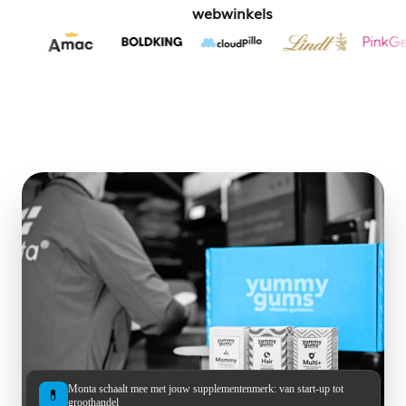
webwinkels
Monta schaalt mee met jouw supplementenmerk: van start-up tot
💊
groothandel