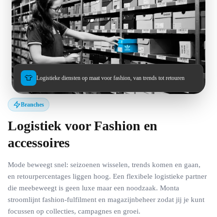
👕
Logistieke diensten op maat voor fashion, van trends tot retouren
Branches
Logistiek voor Fashion en
accessoires
Mode beweegt snel: seizoenen wisselen, trends komen en gaan,
en retourpercentages liggen hoog. Een flexibele logistieke partner
die meebeweegt is geen luxe maar een noodzaak. Monta
stroomlijnt fashion-fulfilment en magazijnbeheer zodat jij je kunt
focussen op collecties, campagnes en groei.