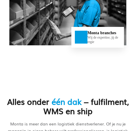
Monta branches
Wij de expertise, jij de
regie
Alles onder
één dak
–
fulfilment,
WMS en ship
Monta is meer dan een logistiek dienstverlener. Of je nu je
magazijn in eigen beheer wilt professionaliseren, je logistiek