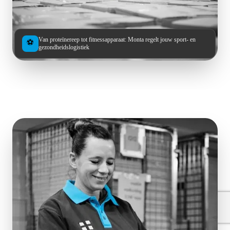
Van proteïnereep tot fitnessapparaat: Monta regelt jouw sport- en
⚽
gezondheidslogistiek
Klaar om jouw e-commerce logistiek op te
schalen?
Vraag een offerte aan