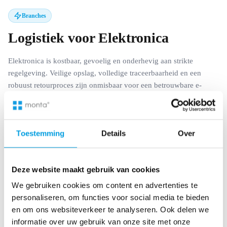
Branches
Logistiek voor Elektronica
Elektronica is kostbaar, gevoelig en onderhevig aan strikte
regelgeving. Veilige opslag, volledige traceerbaarheid en een
robuust retourproces zijn onmisbaar voor een betrouwbare e-
commerce-operatie. Monta’s fulfilmentcentra en WMS zijn
ingericht om aan deze unieke eisen te voldoen, van
serienummerbeheer tot klantgerichte retourafhandeling.
Toestemming
Details
Over
Fulfilment
Deze website maakt gebruik van cookies
Warehouse Management Software (WMS)
We gebruiken cookies om content en advertenties te
personaliseren, om functies voor social media te bieden
en om ons websiteverkeer te analyseren. Ook delen we
informatie over uw gebruik van onze site met onze
Ontdek logistieke oplossingen voor