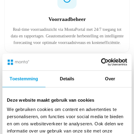
Voorraadbeheer
Real-time voorraadinzicht via MontaPortal met 24/7 toegang tot
data en rapportages. Geautomatiseerde herbestelling en intelligente
forecasting voor optimale voorraadniveaus en kostenefficiëntie.
Toestemming
Details
Over
Abonnement fulfilment
Deze website maakt gebruik van cookies
Gespecialiseerd in periodieke verzendingen zoals cadeauboxen en
We gebruiken cookies om content en advertenties te
abonnementen. Snelle verwerking met hoge klanttevredenheid en
personaliseren, om functies voor social media te bieden
flexibiliteit voor piekperiodes en speciale acties.
en om ons websiteverkeer te analyseren. Ook delen we
informatie over uw gebruik van onze site met onze