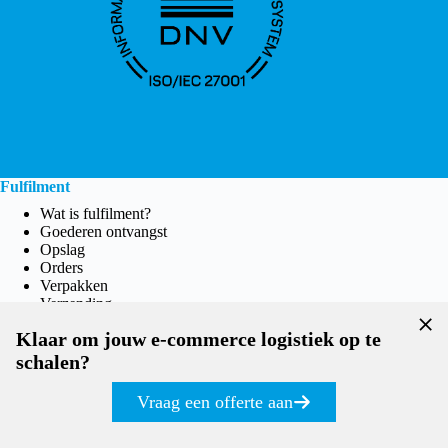
Fulfilment
Wat is fulfilment?
Goederen ontvangst
Opslag
Orders
Verpakken
Verzending
Retourlogistiek
Klaar om jouw e-commerce logistiek op te
MontaPortal
Prijzen Fulfilment
schalen?
WMS
Vraag een offerte aan
Wat is MontaWMS?
WMS Inkoopsoftware