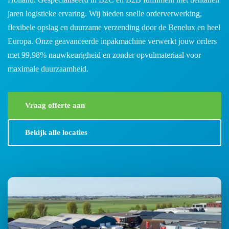
jaren logistieke ervaring. Wij bieden snelle orderverwerking,
flexibele opslag en duurzame verzending door de Benelux en heel
Europa. Onze geavanceerde inpakmachine verwerkt jouw orders
met 99,98% nauwkeurigheid en zonder opvulmateriaal voor
maximale duurzaamheid.
Vraag offerte aan
Bekijk alle locaties