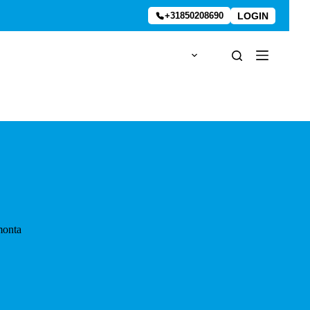
LOGIN
+31850208690