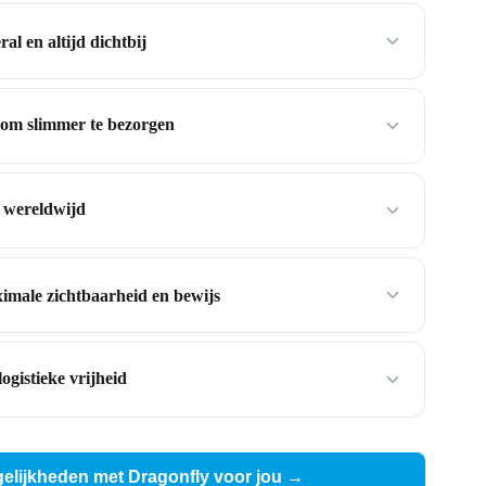
al en altijd dichtbij
 om slimmer te bezorgen
 wereldwijd
male zichtbaarheid en bewijs
logistieke vrijheid
elijkheden met Dragonfly voor jou →