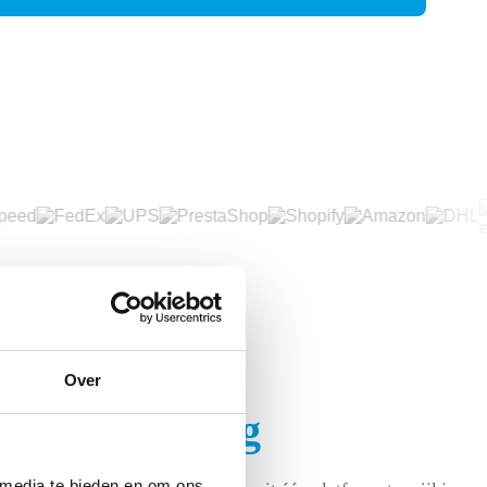
Over
-mile bezorging
 media te bieden en om ons