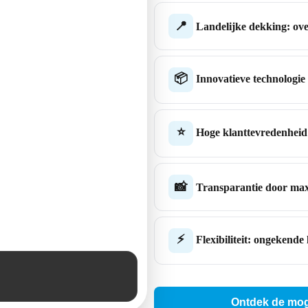
📍
Landelijke dekking: over
📦
Innovatieve technologie
⭐
Hoge klanttevredenheid
📸
Transparantie door maxi
⚡
Flexibiliteit: ongekende 
Ontdek de mog