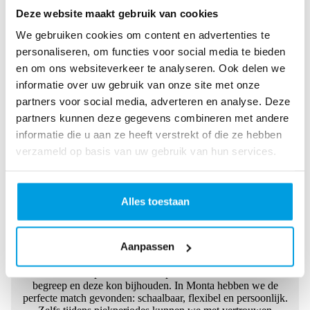
Deze website maakt gebruik van cookies
Raymond Vlietstra
Key Manager AkzoNobel
We gebruiken cookies om content en advertenties te
personaliseren, om functies voor social media te bieden
en om ons websiteverkeer te analyseren. Ook delen we
“Monta is al lange tijd onze partner op het gebied van
fulfilment en heeft ons geholpen bij onze gezamenlijke groei.
informatie over uw gebruik van onze site met onze
Ze bevoorraden onze winkels, handelen alle online
partners voor social media, adverteren en analyse. Deze
bestellingen af en beheren nu ook onze fulfilment vanuit
partners kunnen deze gegevens combineren met andere
Duitsland. Fantastisch!”
informatie die u aan ze heeft verstrekt of die ze hebben
verzameld op basis van uw gebruik van hun services.
Alles toestaan
Sander Groenendijk
CFOO Pink Gellac
Aanpassen
“We waren op zoek naar een partner die onze ambities
begreep en deze kon bijhouden. In Monta hebben we de
perfecte match gevonden: schaalbaar, flexibel en persoonlijk.