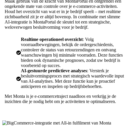
Maak gebruik van de kracht van MontaPortal en ontgrendel een
ongekende mate van controle over je e-commerce-activiteiten.
Houd het overzicht van wat er in je bedrijf speelt – met realtime
zichtbaarheid zit je er altijd bovenop. In combinatie met slimme
AI-integratie is MontaPortal de sleutel tot een strategische,
weloverwogen besluitvorming voor je bedrijf.
Realtime operationeel overzicht
: Volg
voorraadbewegingen, bekijk de ordergeschiedenis,
controleer de status van retourzendingen en ontvang
waarschuwingen bij minimale voorraden. Deze functies
bieden ook dynamische prognoses, zodat uw bedrijf is
voorbereid op succes.
AI-gestuurde predictieve analyses
: Versterk je
besluitvormingsproces met strategisch waardevolle input
van AI-analytises. Met deze functie kun je proactief
anticiperen en inspelen op bedrijfsbehoeften.
Met Monta is je e-commercetraject naadloos en verkrijg je de
inzichten die je nodig hebt om je activiteiten te optimaliseren.