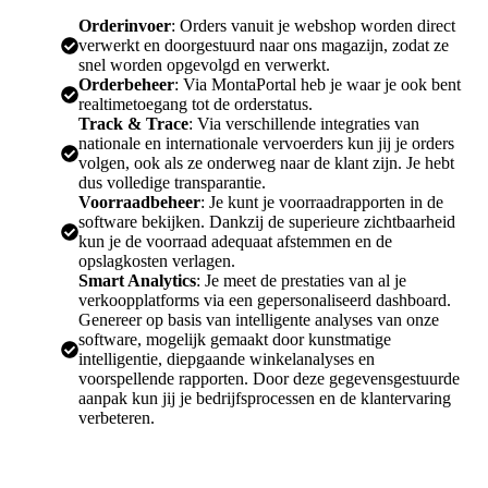
Orderinvoer
: Orders vanuit je webshop worden direct
verwerkt en doorgestuurd naar ons magazijn, zodat ze
snel worden opgevolgd en verwerkt.
Orderbeheer
: Via MontaPortal heb je waar je ook bent
realtimetoegang tot de orderstatus.
Track & Trace
: Via verschillende integraties van
nationale en internationale vervoerders kun jij je orders
volgen, ook als ze onderweg naar de klant zijn. Je hebt
dus volledige transparantie.
Voorraadbeheer
: Je kunt je voorraadrapporten in de
software bekijken. Dankzij de superieure zichtbaarheid
kun je de voorraad adequaat afstemmen en de
opslagkosten verlagen.
Smart Analytics
: Je meet de prestaties van al je
verkoopplatforms via een gepersonaliseerd dashboard.
Genereer op basis van intelligente analyses van onze
software, mogelijk gemaakt door kunstmatige
intelligentie, diepgaande winkelanalyses en
voorspellende rapporten. Door deze gegevensgestuurde
aanpak kun jij je bedrijfsprocessen en de klantervaring
verbeteren.