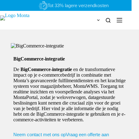
Ga
Persoonlijk & flexibel
naar
de
inhoud
BigCommerce-integratie
De
BigCommerce-integratie
en de transformatieve
impact op je e-commercebedrijf in combinatie met
Monta’s geavanceerde fulfilmentdiensten en het krachtige
systeem voor magazijnbeheer, MontaWMS. Toegang tot
realtime inzichten en voorspellende analyses via het
MontaPortal, zodat je weloverwogen, datagestuurde
beslissingen kunt nemen die cruciaal zijn voor de groei
van je bedrijf. Hier vind je alle informatie die je nodig
hebt om de BigCommerce-integratie te gebruiken en je e-
commerce-activiteiten te verbeteren.
Neem contact met ons op
Vraag een offerte aan