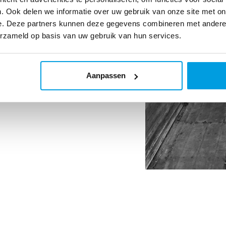
optimaliseren op basis van hun
. Ook delen we informatie over uw gebruik van onze site met on
e. Deze partners kunnen deze gegevens combineren met andere i
erzameld op basis van uw gebruik van hun services.
nta’s geavanceerde oplossingen
un voorraad. Zo kunnen ze hun
 te weinig voorraad.
Aanpassen
ten e-commercebedrijven de
g ontvangen. Dat verhoogt de