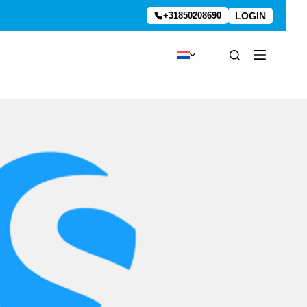
LOGIN
+31850208690