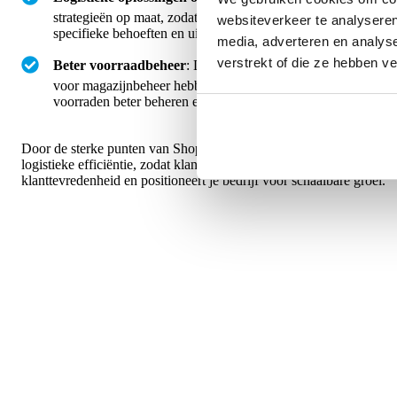
strategieën op maat, zodat bedrijven hun activiteiten kunnen 
websiteverkeer te analyseren
specifieke behoeften en uitdagingen.
media, adverteren en analys
verstrekt of die ze hebben v
Beter voorraadbeheer
: Door Shopware te koppelen met Mo
voor magazijnbeheer hebben bedrijven realtime-inzicht in h
voorraden beter beheren en hebben ze minder vaak te veel of
Door de sterke punten van Shopware en Monta te benutten vergro
logistieke efficiëntie, zodat klanten hun orders snel en nauwkeuri
klanttevredenheid en positioneert je bedrijf voor schaalbare groei.