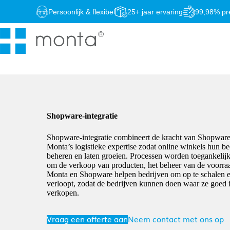
Ga
Persoonlijk & flexibel
25+ jaar ervaring
99,98% pre
naar
de
inhoud
Shopware-integratie
Shopware-integratie combineert de kracht van Shopwar
Monta’s logistieke expertise zodat online winkels hun be
beheren en laten groeien. Processen worden toegankelijker
om de verkoop van producten, het beheer van de voorraa
Monta en Shopware helpen bedrijven om op te schalen en
verloopt, zodat de bedrijven kunnen doen waar ze goed 
verkopen.
Vraag een offerte aan
Neem contact met ons op