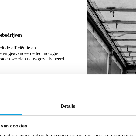
cebedrijven
t de efficiëntie en
se en geavanceerde technologie
orraden worden nauwgezet beheerd
are en Monta samenwerken,
heer – het gaat sneller en
Details
tegratie van Shopware met
ficiënt afhandelen en draait je
 van cookies
ware en Monta biedt logistieke
ent en advertenties te personaliseren, om functies voor social