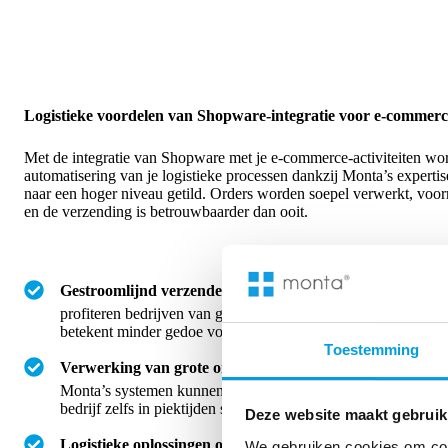
Logistieke voordelen van Shopware-integratie voor e-commer
Met de integratie van Shopware met je e-commerce-activiteiten word
automatisering van je logistieke processen dankzij Monta’s experti
naar een hoger niveau getild. Orders worden soepel verwerkt, vo
en de verzending is betrouwbaarder dan ooit.
Gestroomlijnd verzenden en retourneren
: Wanneer Shopw
profiteren bedrijven van geautomatiseerd verzend- en retourbe
betekent minder gedoe voor klanten.
Toestemming
Verwerking van grote ordervolumes
: Door de naadloze in
Monta’s systemen kunnen webwinkels grote aantallen orders ef
bedrijf zelfs in piektijden soepel door.
Deze website maakt gebruik
Logistieke oplossingen op maat
: De samenwerking van Shop
We gebruiken cookies om cont