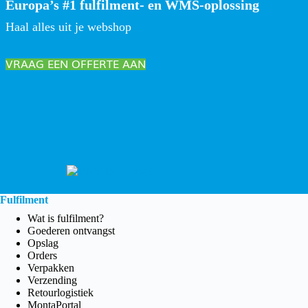
Europa’s #1 fulfilment- en WMS-oplossing
Haal alles uit je webshop
VRAAG EEN OFFERTE AAN
Fulfilment
Wat is fulfilment?
Goederen ontvangst
Opslag
Orders
Verpakken
Verzending
Retourlogistiek
MontaPortal