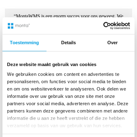
“MontaWMS is een enorm succes voor ons geweest. We
waren een van de eersten die dit uitstekende WMS in
gebruik namen. Waar nodig konden we het systeem snel
aanpassen aan onze behoeften.”
Toestemming
Details
Over
Deze website maakt gebruik van cookies
We gebruiken cookies om content en advertenties te
Raymond Vlietstra
personaliseren, om functies voor social media te bieden
Key Manager AkzoNobel
en om ons websiteverkeer te analyseren. Ook delen we
informatie over uw gebruik van onze site met onze
“Monta is al lange tijd onze partner op het gebied van
partners voor social media, adverteren en analyse. Deze
fulfilment en heeft ons geholpen bij onze gezamenlijke groei.
partners kunnen deze gegevens combineren met andere
Ze bevoorraden onze winkels, handelen alle online
bestellingen af en beheren nu ook onze fulfilment vanuit
informatie die u aan ze heeft verstrekt of die ze hebben
Duitsland. Fantastisch!”
verzameld op basis van uw gebruik van hun services.