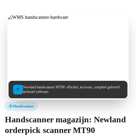
Newland handscanner MT90: efficiënt, accuvast, compleet geleverd
⚡
inclusief software.
Handscanner
Handscanner magazijn: Newland
orderpick scanner MT90