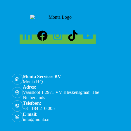
Monta Services BV
Monta HQ
Adres:
Vaarsloot 1 2971 VV Bleskensgraaf, The
Netherlands
Telefoon:
+31 184 210 005
E-mail:
info@monta.nl