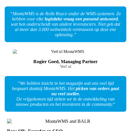
“MontaWMS is de Rolls Royce onder de WMS-systemen. Ze
hebben voor elke
logistieke vraag een passend antwoord
,
wat hen onderscheidt van andere leveranciers. Niet gek dat
al meer dan 3.000 webwinkels vertrouwen op deze ene
oplossing.”
Rogier Goed, Managing Partner
Verf.nl
“We hebben inzicht in het magazijn wat ons veel tijd
bespaart dankzij MontaWMS. Het
picken van orders gaat
nu veel sneller.
De vrijgekomen tijd steken we in de ontwikkeling van
nieuwe producten en het investeren in de community.
“