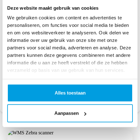
Deze website maakt gebruik van cookies
We gebruiken cookies om content en advertenties te
personaliseren, om functies voor social media te bieden
Waarom e-commerce ondernemers kiezen voor
en om ons websiteverkeer te analyseren. Ook delen we
MontaWMS
informatie over uw gebruik van onze site met onze
partners voor social media, adverteren en analyse. Deze
20+
partners kunnen deze gegevens combineren met andere
Eigen fulfilmentmagazijnen
informatie die u aan ze heeft verstrekt of die ze hebben
100+
verzameld op basis van uw gebruik van hun services.
Toegewijde developers
3.000+
Alles toestaan
Webshops gingen je voor
Aanpassen