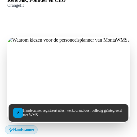
Rens Slik, Founder en CEO
Orangefit
Handscanner registreert alles, werkt draadloos, volledig geïntegreerd
⚡
met WMS.
Handscanner