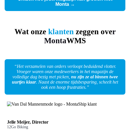
Monta →
Wat onze
klanten
zeggen ove
r
Monta
WMS
“Het verzamelen van orders verloopt beduidend vlotter.
Vroeger waren onze medewerkers in het magazijn de
volledige dag bezig met picken,
nu zijn ze al binnen twee
uurtjes klaar
. Naast de enorme tijdsbesparing, scheelt het
ook een hoop frustraties.”
Jelle Meijer, Director
12Go Biking