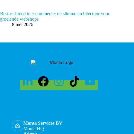
Best-of-breed in e-commerce: de slimme architectuur voor
groeiende webshops
8 mei 2026
Monta Services BV
Monta HQ
Adres: