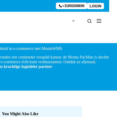
LOGIN
+31850208690
aamheid in e-commerce met MontaWMS
zonder een centimeter verspild karton: de Monta PacMan is slechts
e-commerce écht kunt verduurzamen. Ontdek ze allemaal.
n krachtige logistieke partner
You Might Also Like