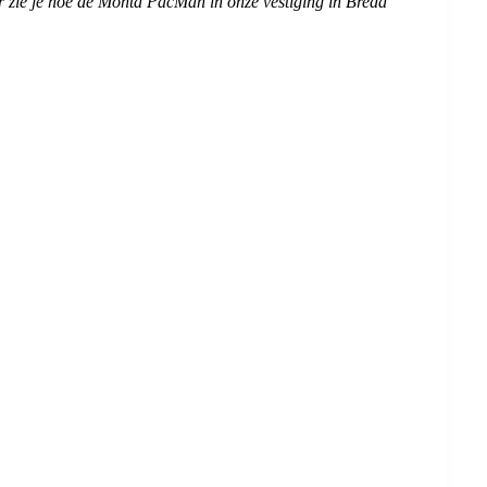
r zie je hoe de Monta PacMan in onze vestiging in Breda