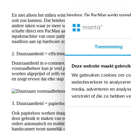
En niet alleen het milieu wint hierdoor. De PacMan werkt razends
ooit zou kunnen. Dat betekent een flinke besparing op energie 
andere taken waar ze meer waarde kunnen toevoegen. PowerC
schafte direct een PacMan aan. Tijdens de implementatie werd 
inpakmachine van onze partner
Sparck Technologies
. Door onze 
naadloos aan op hardware zoals de inpakmachine en verloopt jou
Toestemming
2. Duurzaamheid = efficiënter inkopen
Duurzaamheid in e-commerce zit ook in slimme keuzes maken –
Deze website maakt gebruik
voorraadbeheer kun je veel preciezer voorraad inkopen. Geen ov
worden afgeprijsd of zelfs vernietigd. Alles draait om de juiste 
We gebruiken cookies om cont
en zorgt ervoor dat elke stap in de keten duurzamer wordt.
websiteverkeer te analyseren
media, adverteren en analys
verstrekt of die ze hebben v
3. Duurzaamheid = papierloos werken
Ook papierloos werken draagt bij aan een duurzamere logistie
door gebruik te maken van een handscanner. Je selecteert op de 
orders automatisch en realtime worden toegewezen. Zo bespaar je 
handscanner toont namelijk direct de meest efficiënte looproute. Da