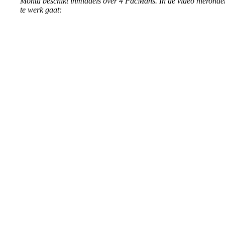
Monta beschikt inmiddels over 4 PacMans. In de video hieronde
te werk gaat: