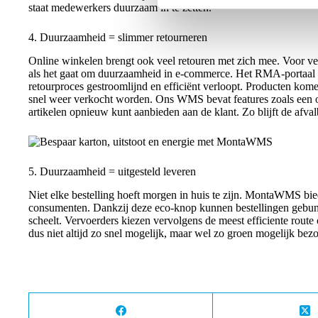
staat medewerkers duurzaam in te zetten.
4. Duurzaamheid = slimmer retourneren
Online winkelen brengt ook veel retouren met zich mee. Voor veel
als het gaat om duurzaamheid in e-commerce. Het RMA-portaal
retourproces gestroomlijnd en efficiënt verloopt. Producten kom
snel weer verkocht worden. Ons WMS bevat features zoals een ou
artikelen opnieuw kunt aanbieden aan de klant. Zo blijft de afvalb
5. Duurzaamheid = uitgesteld leveren
Niet elke bestelling hoeft morgen in huis te zijn. MontaWMS bie
consumenten. Dankzij deze eco-knop kunnen bestellingen gebund
scheelt. Vervoerders kiezen vervolgens de meest efficiente route 
dus niet altijd zo snel mogelijk, maar wel zo groen mogelijk bezo