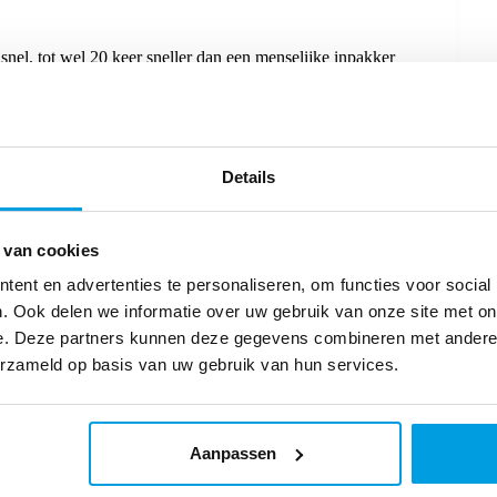
nel, tot wel 20 keer sneller dan een menselijke inpakker
en mankracht, zodat medewerkers zich kunnen richten op
omponents werkt sinds begin 2025 met MontaWMS en
direct een succesvolle koppeling gemaakt met een CVP-
jarenlange ervaring in de praktijk sluit onze software
w supply chain op rolletjes!
Details
 en daar helpt MontaWMS bij. Door data-gedreven
 van cookies
ervolle magazijnen meer met producten die uiteindelijk
hoeveelheid, op het juiste moment. Dat voorkomt verspilling
ent en advertenties te personaliseren, om functies voor social
. Ook delen we informatie over uw gebruik van onze site met on
e. Deze partners kunnen deze gegevens combineren met andere i
erzameld op basis van uw gebruik van hun services.
k. Met MontaWMS kun je eenvoudig papierloos orderpicken
scanner de juiste verdieping en pickstroom, waarna de
Aanpassen
niet alleen papier, maar ook tijd en moeite: de
t is niet alleen beter voor het milieu, maar stelt je ook in