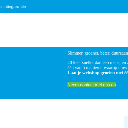
statiegarantie
Slimmer, groener, beter: duurz
20 keer sneller dan een mens, en 
één van 5 manieren waarop u uw 
Laat je webshop groeien met éé
Neem contact met ons op