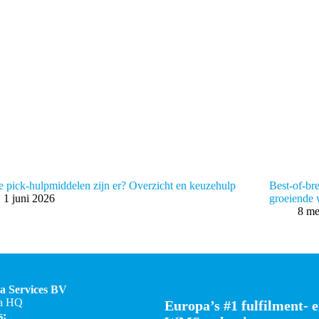
 pick-hulpmiddelen zijn er? Overzicht en keuzehulp
Best-of-br
1 juni 2026
groeiende
8 me
a Services BV
a HQ
Europa’s #1 fulfilment- 
s: