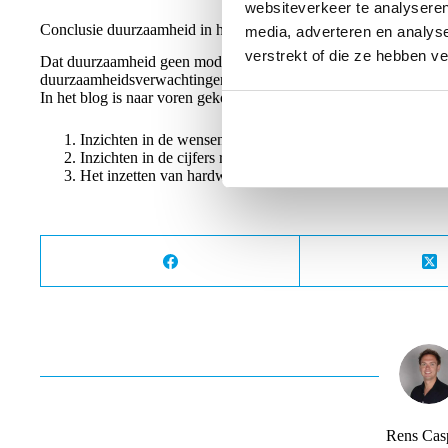
websiteverkeer te analyseren
Conclusie duurzaamheid in het e-commerce landschap van 2023
media, adverteren en analys
verstrekt of die ze hebben v
Dat duurzaamheid geen modegril maar een blijvertje is, dat is we
duurzaamheidsverwachtingen ontstaan van de consument is het v
In het blog is naar voren gekomen dat er drie zaken belangrijk z
Inzichten in de wensen en verwachtingen van de klant/ein
Inzichten in de cijfers rondom het orderproces, wat verkr
Het inzetten van hardware-oplossingen waar mogelijk.
Rens Cas