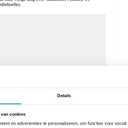
ntbehoeftes.
Details
e bedrijf weggelegd, maar ook voor kleinere bedrijven
bij aan: handscanners in plaats van de papieren
en uitkomst: Put-to-light, pick-to-light, e-check-to-light.
ijk geïntegreerd kunnen worden in de software. Binnen
 van cookies
re is de toekomst voor zowel duurzaamheid als het
ent en advertenties te personaliseren, om functies voor social