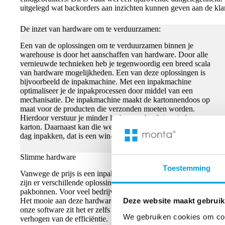
uitgelegd wat backorders aan inzichten kunnen geven aan de kla
De inzet van hardware om te verduurzamen:
Een van de oplossingen om te verduurzamen binnen je
warehouse is door het aanschaffen van hardware. Door alle
vernieuwde technieken heb je tegenwoordig een breed scala
van hardware mogelijkheden. Een van deze oplossingen is
bijvoorbeeld de inpakmachine. Met een inpakmachine
optimaliseer je de inpakprocessen door middel van een
mechanisatie. De inpakmachine maakt de kartonnendoos op
maat voor de producten die verzonden moeten worden.
Hierdoor verstuur je minder lucht en gebruik je minder
karton. Daarnaast kan die wel meer dan 3000 pakketten per
dag inpakken, dat is een win-win situatie toch?
Slimme hardware
Toestemming
Vanwege de prijs is een inpakmachine niet voor ieder e-commerc
zijn er verschillende oplossingen om te verduurzamen, denk daar
pakbonnen. Voor veel bedrijven zijn de volgende oplossingen ook e
Het mooie aan deze hardware oplossingen is, dat deze gemakkel
Deze website maakt gebruik
onze software zit het er zelfs standaard in, want slimme hardwa
We gebruiken cookies om cont
verhogen van de efficiëntie.