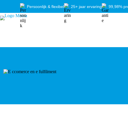
Ga
Persoonlijk & flexibel
25+ jaar ervaring
99,98% pre
naar
de
inhoud