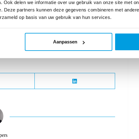
. Ook delen we informatie over uw gebruik van onze site met on
e. Deze partners kunnen deze gegevens combineren met andere i
erzameld op basis van uw gebruik van hun services.
l duidelijk. Nu er steeds meer
oor e-commerce bedrijven belangrijk om erop in te spelen.
ijn bij het verduurzamen van je e-commerce proces:
Aanpassen
dgebruiker;
egen kan worden door de juiste wms-software;
pers