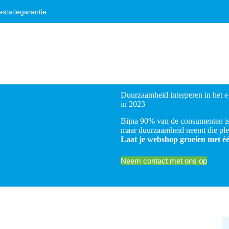
statiegarantie
Duurzaamheid integreren in het e
in 2023
Bijna 90% van de consumenten is
maar duurzaamheid neemt die plek
Laat je webshop groeien met éé
Neem contact met ons op