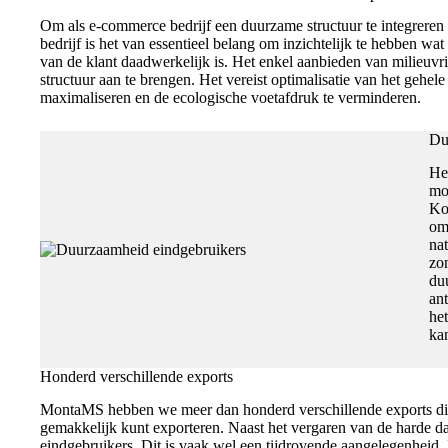
Om als e-commerce bedrijf een duurzame structuur te integreren d
bedrijf is het van essentieel belang om inzichtelijk te hebben wa
van de klant daadwerkelijk is. Het enkel aanbieden van milieuv
structuur aan te brengen. Het vereist optimalisatie van het gehel
maximaliseren en de ecologische voetafdruk te verminderen.
Du
He
mo
Ko
om
nat
zon
du
ant
he
ka
Honderd verschillende exports
MontaMS hebben we meer dan honderd verschillende exports die
gemakkelijk kunt exporteren. Naast het vergaren van de harde da
eindgebruikers. Dit is vaak wel een tijdrovende aangelegenheid.