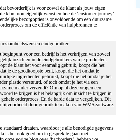
at bevorderlijk is voor zowel de klant als jouw eigen
t de klant nou eigenlijk wenst en hoe de ‘customer journey’
riendelijke bezorgopties is onvoldoende om een duurzame
e orderproces om de efficiëntie van hulpbronnen te
urzaamheidswensen eindgebruiker
t beginpunt voor een bedrijf is het verkrijgen van zoveel
gelijk inzichten in de eindgebruikers van je producten.
opt de klant het voor eenmalig gebruik, koopt die het
dat je de goedkoopste bent, koopt die het omdat je
uurlijke ingrediënten gebruikt, koopt die het omdat je het
der plastic verstuurd, of toch omdat je het via een
urzame manier verzendt? Om op al deze vragen een
woord te krijgen is het belangrijk om inzicht te krijgen in
t gehele orderproces. En de harde data te vergelijken. Dit
n bijvoorbeeld door gebruik te maken van WMS-software.
 standaard draaien, waardoor je alle benodigde gegevens
ta is het ook goed om in gesprek te gaan met
 In onze vorige blog over ‘backorders’, hebben we