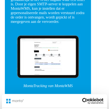
is. Door je eigen SMTP-server te koppelen aan
MontaWMS, kun je instellen dat er
gepersonaliseerde mails worden verstuurd zodra
de order is ontvangen, wordt gepickt of is
meegegeven aan de vervoerder.
MontaTracking van MontaWMS
Vereenvoudig retourbeleid met de RMA van
MontaWMS