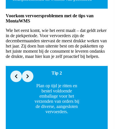
Voorkom vervoersproblemen
met de tips van
MontaWMS
Wie het eerst komt, wie het eerst maalt – dat geldt zeker
in de piekperiode. Voor vervoerders zijn de
decembermaanden steevast de meest drukke weken van
het jaar. Zij doen hun uiterste best om de pakketten op
het juiste moment bij de consument te leveren ondanks
de drukte, maar hier kun je zelf proactief bij helpen.
Slide 2 of 5
Tip 2
Plan op tijd je ritten en
I
bestel voldoende
emballage voor het
verzenden van orders bij
de diverse, aangesloten
vervoerders.