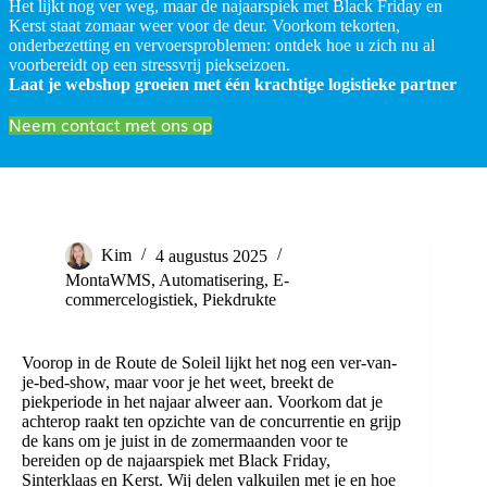
Het lijkt nog ver weg, maar de najaarspiek met Black Friday en
Kerst staat zomaar weer voor de deur. Voorkom tekorten,
onderbezetting en vervoersproblemen: ontdek hoe u zich nu al
voorbereidt op een stressvrij piekseizoen.
Laat je webshop groeien met één krachtige logistieke partner
Neem contact met ons op
Kim
4 augustus 2025
MontaWMS
,
Automatisering
,
E-
commercelogistiek
,
Piekdrukte
Voorop in de Route de Soleil lijkt het nog een ver-van-
je-bed-show, maar voor je het weet, breekt de
piekperiode in het najaar alweer aan. Voorkom dat je
achterop raakt ten opzichte van de concurrentie en grijp
de kans om je juist in de zomermaanden voor te
bereiden op de najaarspiek met Black Friday,
Sinterklaas en Kerst. Wij delen valkuilen met je en hoe