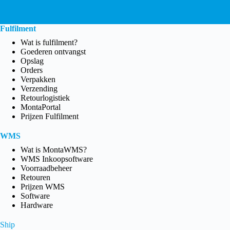
Fulfilment
Wat is fulfilment?
Goederen ontvangst
Opslag
Orders
Verpakken
Verzending
Retourlogistiek
MontaPortal
Prijzen Fulfilment
WMS
Wat is MontaWMS?
WMS Inkoopsoftware
Voorraadbeheer
Retouren
Prijzen WMS
Software
Hardware
Ship