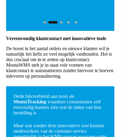
Vereenvoudig klantcontact met innovatieve tools
De boost in het aantal orders en nieuwe klanten wil je
natuurlijk het liefst zo veel mogelijk vasthouden. Het is
dus cruciaal om in te zetten op klantcontact.
MontaWMS stelt je in staat vele vormen van
klantcontact te automatiseren zonder hiervoor te hoeven
inleveren op personalisering.
Denk bijvoorbeeld aan tools als
MontaTracking
waardoor consumenten zelf
eenvoudig kunnen zien wat de status van hun
bestelling is.
Maar ook zonder deze innovatieve tool kunnen
medewerkers van de customer service
gemakkelijk in het WMS nagaan waar een order