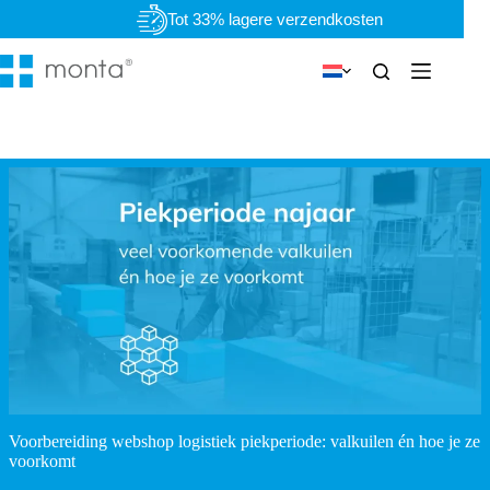
Ga
Tot 33% lagere verzendkosten
naar
de
inhoud
Voorbereiding webshop logistiek piekperiode: valkuilen én hoe je ze
voorkomt