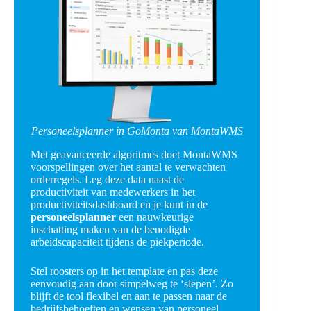
Personeelsplanner in GoMonta van MontaWMS
Met geavanceerde algoritmes doet MontaWMS
voorspellingen over het aantal te verwachten
orderregels. Leg deze data naast de
productiviteit van medewerkers in het
productiviteitsdashboard en je kunt in de
personeelsplanner
een nauwkeurige
inschatting maken van de benodigde
arbeidscapaciteit tijdens de piekperiode.
Stel roosters op in het template en pas deze
eenvoudig aan door simpelweg te ‘slepen’. Zo
blijft de tool flexibel en aan te passen naar de
bedrijfsbehoeften en wensen van personeel.