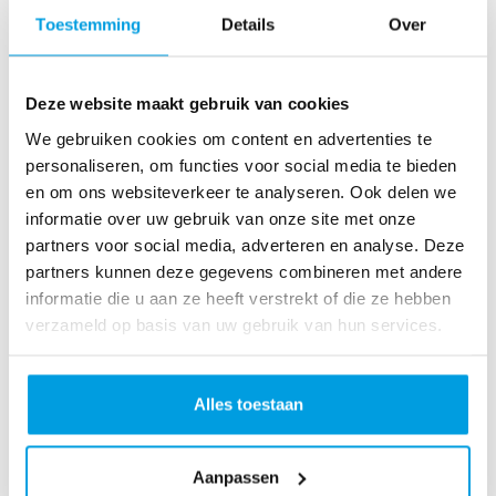
Een piek in het aantal bestellingen, betekent helaas ook
Toestemming
Details
Over
vaak een piek in het aantal retouren. Voorkomen zal
helaas niet gaan, maar je kunt het wel makkelijker
maken voor jezelf én de klant. De RMA-module is een
eenvoudig retourportaal voor de consument, dat je
Deze website maakt gebruik van cookies
geheel naar wens kunt aanpassen in de huisstijl van
jouw eigen webshop.
We gebruiken cookies om content en advertenties te
personaliseren, om functies voor social media te bieden
en om ons websiteverkeer te analyseren. Ook delen we
informatie over uw gebruik van onze site met onze
partners voor social media, adverteren en analyse. Deze
partners kunnen deze gegevens combineren met andere
informatie die u aan ze heeft verstrekt of die ze hebben
verzameld op basis van uw gebruik van hun services.
Alles toestaan
Returns Dashboard in de MontaPortal van
Aanpassen
MontaWMS