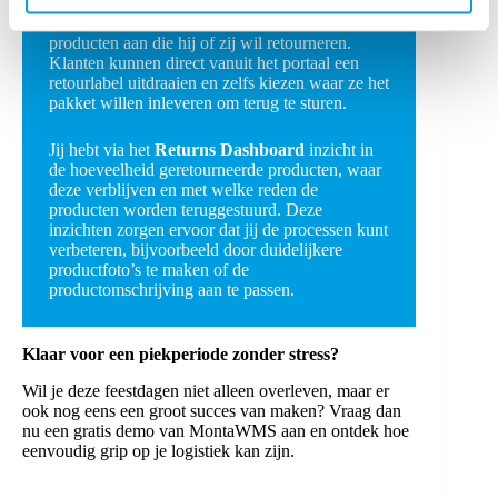
Binnen twee minuten meldt de klant de
producten aan die hij of zij wil retourneren.
Klanten kunnen direct vanuit het portaal een
retourlabel uitdraaien en zelfs kiezen waar ze het
pakket willen inleveren om terug te sturen.
Jij hebt via het
Returns Dashboard
inzicht in
de hoeveelheid geretourneerde producten, waar
deze verblijven en met welke reden de
producten worden teruggestuurd. Deze
inzichten zorgen ervoor dat jij de processen kunt
verbeteren, bijvoorbeeld door duidelijkere
productfoto’s te maken of de
productomschrijving aan te passen.
Klaar voor een piekperiode zonder stress?
Wil je deze feestdagen niet alleen overleven, maar er
ook nog eens een groot succes van maken? Vraag dan
nu een gratis demo van MontaWMS aan en ontdek hoe
eenvoudig grip op je logistiek kan zijn.