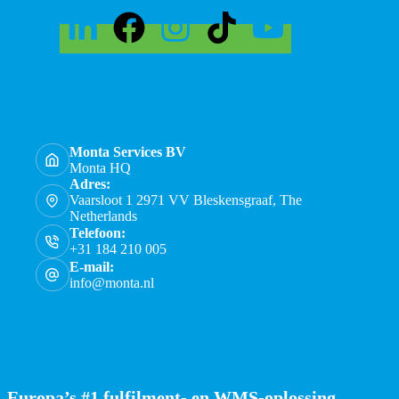
Monta Services BV
Monta HQ
Adres:
Vaarsloot 1 2971 VV Bleskensgraaf, The
Netherlands
Telefoon:
+31 184 210 005
E-mail:
info@monta.nl
Europa’s #1 fulfilment- en WMS-oplossing