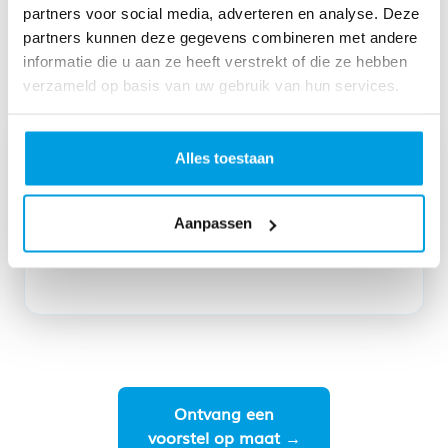
partners voor social media, adverteren en analyse. Deze
📈
partners kunnen deze gegevens combineren met andere
informatie die u aan ze heeft verstrekt of die ze hebben
verzameld op basis van uw gebruik van hun services.
Track & grow
Alles toestaan
Volg zendingen realtime in het verzendplatform.
Aanpassen
Wij onderhandelen de beste tarieven, terwijl jij
focust op groei.
Ontvang een
voorstel op maat →