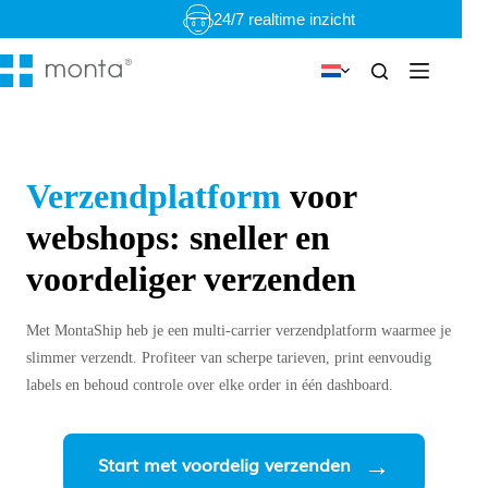
Ga
24/7 realtime inzicht
naar
de
inhoud
Verzendplatform
voor
webshops:
sneller en
voordeliger verzenden
Met MontaShip heb je een multi-carrier verzendplatform waarmee je
slimmer verzendt. Profiteer van scherpe tarieven, print eenvoudig
labels en behoud controle over elke order in één dashboard.
Start met voordelig verzenden