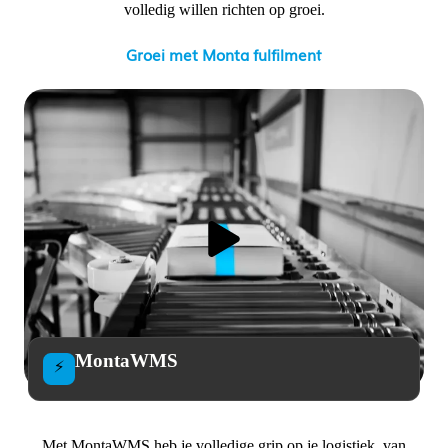
volledig willen richten op groei.
Groei met Monta fulfilment
MontaWMS
⚡
Met MontaWMS heb je volledige grip op je logistiek, van