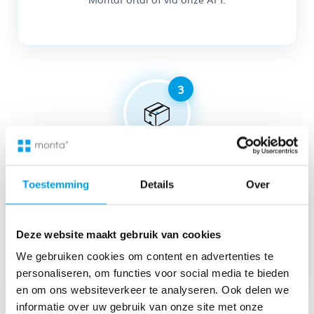
📦
Toestemming
Details
Over
Drop‑off of pick‑up
Lever je pakketten af bij een Monta warehouse
Deze website maakt gebruik van cookies
of pakketpunt, of laat ze door ons ophalen.
We gebruiken cookies om content en advertenties te
personaliseren, om functies voor social media te bieden
en om ons websiteverkeer te analyseren. Ook delen we
informatie over uw gebruik van onze site met onze