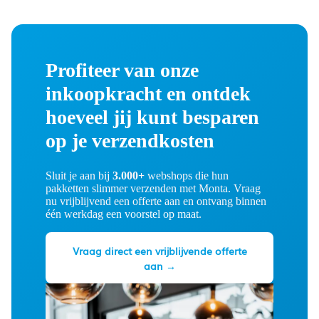
Profiteer van onze
inkoopkracht en ontdek
hoeveel jij kunt besparen
op je verzendkosten
Sluit je aan bij
3.000+
webshops die hun
pakketten slimmer verzenden met Monta. Vraag
nu vrijblijvend een offerte aan en ontvang binnen
één werkdag
een voorstel op maat.
Vraag direct een vrijblijvende offerte
aan →