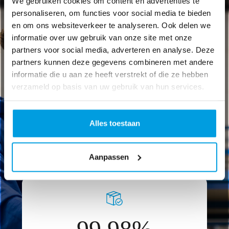
We gebruiken cookies om content en advertenties te
personaliseren, om functies voor social media te bieden
35+
en om ons websiteverkeer te analyseren. Ook delen we
informatie over uw gebruik van onze site met onze
partners voor social media, adverteren en analyse. Deze
Platformen met integratieondersteuning
partners kunnen deze gegevens combineren met andere
informatie die u aan ze heeft verstrekt of die ze hebben
verzameld op basis van uw gebruik van hun services.
10+
Alles toestaan
Top vervoerders
Aanpassen
99,98%