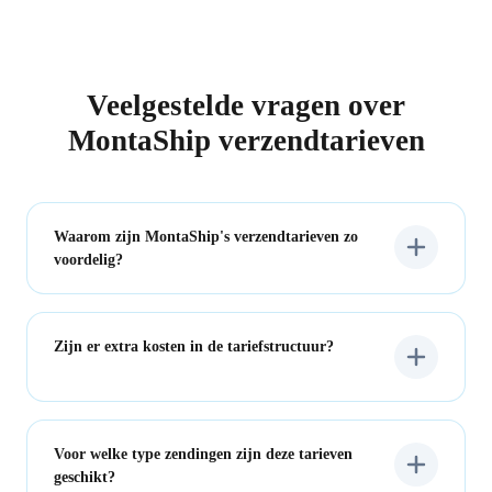
Veelgestelde vragen over
MontaShip verzendtarieven
Waarom zijn MontaShip's verzendtarieven zo
voordelig?
Onze concurrerende tarieven zijn mogelijk dankzij het
hoge verzendvolume van meer dan 40 miljoen
Zijn er extra kosten in de tariefstructuur?
pakketten per jaar en partnerships met de beste
vervoerders. Hierdoor kunnen we zakelijke tarieven
Absoluut niet. Jij betaalt alleen wat vooraf is
aanbieden die resulteren in kostenbesparingen zonder
afgesproken. Alle mogelijke toeslagen worden vooraf
kwaliteitsverlies.
Voor welke type zendingen zijn deze tarieven
duidelijk gecommuniceerd door je persoonlijke
geschikt?