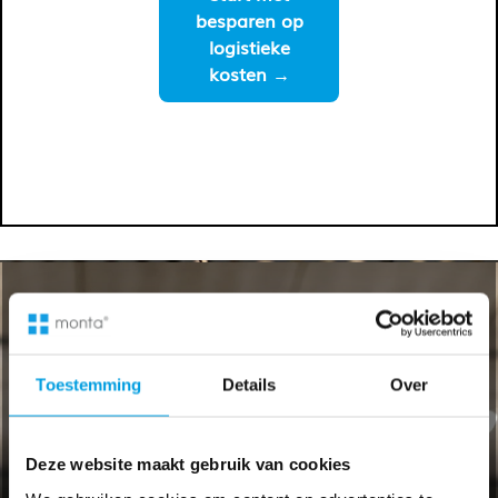
besparen
op
logistieke
kosten
→
MontaShip in cijfers: de
partner voor ambitieuze
webshops
Toestemming
Details
Over
Deze website maakt gebruik van cookies