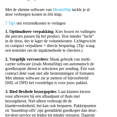
Met de slimme software van
MontaShip
tackle je al
deze verborgen kosten in één klap.
7 Tips
om verzendkosten te verlagen
1. Optimaliseer verpakking
: Kies boxen en vullingen
die precies passen bij het product. Hoe minder “lucht”
in de doos, des te lager de volumekosten. Lichtgewicht
en compact verpakken = directe besparing. (Tip: waag
een testorder om de inpakmethode te checken.)
2. Vergelijk vervoerders
: Maak gebruik van multi-
carrier software (zoals MontaShip) om automatisch de
goedkoopste dienst te selecteren per zending. Één vast
contract dekt vaak niet alle bestemmingen of formaten.
Met slimme software zie je meteen of bijvoorbeeld
DHL of DPD het voordeligst is voor jouw pakket.
3. Bied flexibele bezorgopties
: Laat klanten kiezen
voor afleveren bij een afhaalpunt of thuis met
bezorgdienst. Niet alleen verhoogt dit de
klanttevredenheid, het kan ook besparen. Pakketpunten
en ‘buurtdrop-offs’ zijn gemiddeld goedkoper dan deur-
tot-deur-service en leiden tot minder retouren. Daarom