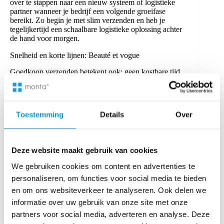
over te stappen naar een nieuw systeem of logistieke
partner wanneer je bedrijf een volgende groeifase
bereikt. Zo begin je met slim verzenden en heb je
tegelijkertijd een schaalbare logistieke oplossing achter
de hand voor morgen.
Snelheid en korte lijnen: Beauté et vogue
Goedkoop verzenden betekent ook: geen kostbare tijd
verliezen aan trage systemen of onbereikbare helpdesks.
Maryam Aftab merkt dat de tech-support van Monta
goud waard is:
Toestemming
Details
Over
Deze website maakt gebruik van cookies
“Ik ben blij met MontaShip omdat de leveringen
soepel en snel verlopen, wat onze klanten
We gebruiken cookies om content en advertenties te
tevreden houdt. De communicatielijnen zijn
personaliseren, om functies voor social media te bieden
kort, waardoor we snel kunnen schakelen bij
aanpassingen of extra zendingen. Ook tech-
en om ons websiteverkeer te analyseren. Ook delen we
support vanuit Monta staat altijd paraat.”
informatie over uw gebruik van onze site met onze
— Maryam Aftab, Beauté et vogue
partners voor social media, adverteren en analyse. Deze