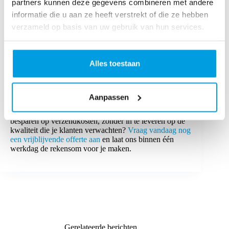
partners kunnen deze gegevens combineren met andere
Ben jij klaar voor écht slim (en goedkoop) verzenden?
informatie die u aan ze heeft verstrekt of die ze hebben
verzameld op basis van uw gebruik van hun services.
Goedkoop verzenden is geen kwestie van de
bodemprijs opzoeken en bidden dat het pakketje
aankomt. Het is een strategische keuze voor software
die het werk voor je doet, vervoerders die elkaar scherp
Alles toestaan
houden, en een partner die met je meedenkt als het
morgen ineens stormloopt. In de praktijk zien duizenden
webshops dat MontaShip direct bespaart: tot wel
33%
korting op standaardtarieven
.
Aanpassen
Wil jij ontdekken hoeveel jouw webshop concreet kan
besparen op verzendkosten, zonder in te leveren op de
kwaliteit die je klanten verwachten?
Vraag vandaag nog
een vrijblijvende offerte aan
en laat ons binnen één
werkdag de rekensom voor je maken.
Gerelateerde berichten