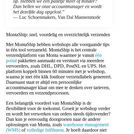
op. Hebben we een palletje meer of minder?
Dan bellen we onze accountmanager en wordt
het dezelfde dag opgelost.”
— Luc Schoenmakers, Van Dal Mannenmode
MontaShip: snel, voordelig en overzichtelijk verzenden
Met MontaShip hebben webshops alle voorgaande tips
in één tool verzameld. MontaShip is het centrale
verzendplatform van Monta waarmee je vanuit
één
portal
pakketten aanmaakt en verstuurt via meerdere
vervoerders, zoals DHL, DPD, PostNL en UPS. Het
platform koppelt binnen 60 minuten met je webshop,
waarna je met één klik foutloze verzendlabels genereert.
Daarnaast staat er altijd een persoonlijke
accountmanager klaar om mee te denken over tarieven,
vervoerders en verzendprocessen.
Een belangrijk voordeel van MontaShip is de
flexibiliteit voor de toekomst. Groeit je webshop verder
en wordt het verwerken van orders steeds tijdrovender?
Dan kun je eenvoudig doorgroeien naar de andere
oplossingen van Monta, zoals
warehouse management
(WMS)
of
volledige fulfilment
. Je hoeft daardoor niet