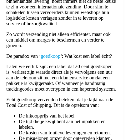
binnenlandse levering, hoeft immers niet de beste keuze
te zijn voor een internationale zending. Door slim te
schakelen tussen vervoerders kunnen webshops hun
logistieke kosten verlagen zonder in te leveren op
service of bezorgkwaliteit.
Zo wordt verzending niet alleen efficiënter, maar ook
een middel om marges te beschermen en verder te
groeien.
De paradox van ‘
goedkoop
‘: Wat kost een label écht?
Laten we eerlijk zijn: een label dat 20 cent goedkoper
is, verliest zijn waarde direct als je vervolgens een uur
aan de telefoon zit met een klantenservice omdat een
pakketje is kwijtgeraakt. Of wanneer je handmatig
trackingcodes moet overtypen in een haperend systeem.
Echt goedkoop verzenden betekent dat je kijkt naar de
Total Cost of Shipping. Dit is de optelsom van:
De inkoopprijs van het label.
De tijd die je kwijt bent aan het inpakken en
labelen.
De kosten van foutieve leveringen en retouren.
De misgelopen omzet door ontevreden klanten.