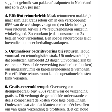
stijgt het gebruik van pakketafhaalpunten in Nederland
met zo’n 20% per jaar.
4. Efficiënt retourbeleid
: Maak retourneren makkelijk
maar slim. Zet gratis retour om in een verkooppunt:
65% van de webshops vraagt nu (een klein bedrag)
voor retouren, terwijl 17% retourzendingen omzet in
winkeltegoed. Zo voorkom je dat consumenten 2x
betalen voor verzending. Een soepel retourproces leidt
bovendien tot meer herhalingsaankopen.
5. Optimaliseer bedrijfsvoering bij retouren
: Houd
voorraad- en retourlogistiek strak. Uit onderzoek blijkt
dat producten gemiddeld 23 dagen uit voorraad zijn bij
een retour. Versnel de verwerking (sneller herinboeken)
om magazijnruimte en kapitaalrendement te verhogen.
Een efficiënte retourstroom kan de operationele kosten
flink verlagen.
6. Gratis-verzenddrempel
: Overweeg een
drempelbedrag (bijv. €50) vanaf waar de verzending
gratis is. Dit verhoogt de gemiddelde orderwaarde en
deels compenseert de kosten voor lage bestellingen.
Onderzoek laat zien dat klanten eerder méér bestellen
om van gratis verzending te profiteren. (Let op: houd