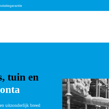
statiegarantie
s, tuin en
onta
en uitzonderlijk breed