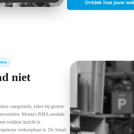
Ontdek hoe jouw web
elen
d niet
ere categorieën, zeker bij grotere
n beoordelen. Monta's RMA-module
et realtime inzicht in
at opnieuw verkoopbaar is. De Smart