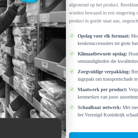
afgestemd op het product. Breekbar
worden bewaard in een omgeving me
product in goede staat aan, ongeach
Opslag voor elk formaat:
Mon
keukenaccessoires tot grote ba
Klimaatbewuste opslag:
Houte
omstandigheden die kwaliteits
Zorgvuldige verpakking:
Bre
ingepakt om transportschade t
Maatwerk per product:
Verpa
kenmerken van jouw assortimen
Schaalbaar netwerk:
Met mee
het Verenigd Koninkrijk schaa