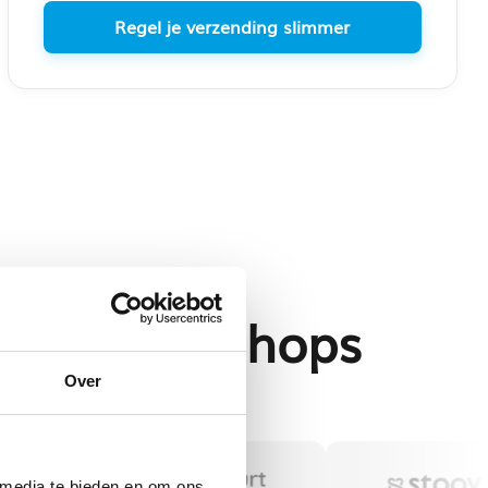
Regel je verzending slimmer
eden webshops
Over
 media te bieden en om ons