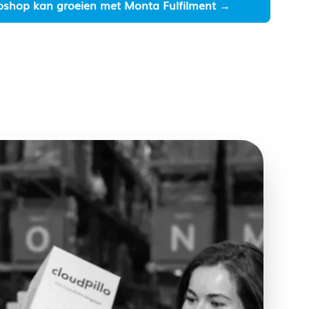
shop kan groeien met Monta Fulfilment →