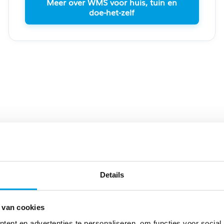
Meer over WMS voor huis, tuin en
doe-het-zelf
j meer dan
3.000
tevr
Details
 van cookies
ent en advertenties te personaliseren, om functies voor social