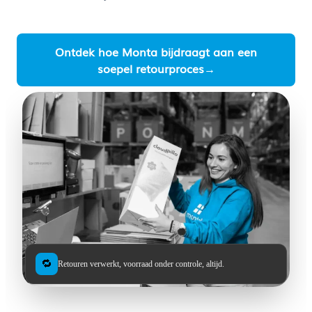
Ontdek hoe Monta bijdraagt aan een
soepel retourproces→
🔁
Retouren verwerkt, voorraad onder controle, altijd.