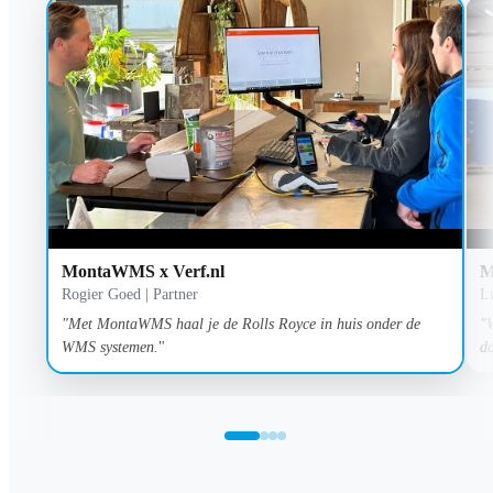
Verf.nl Testimonial
MontaWMS x Verf.nl
M
Rogier Goed | Partner
L
"Met MontaWMS haal je de Rolls Royce in huis onder de
"W
WMS systemen.
"
d