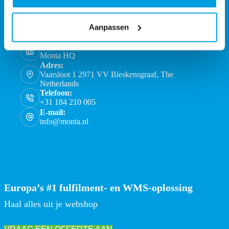
Aanpassen
Monta Services BV
Monta HQ
Adres:
Vaarsloot 1 2971 VV Bleskensgraaf, The
Netherlands
Telefoon:
+31 184 210 005
E-mail:
info@monta.nl
Europa’s #1 fulfilment- en WMS-oplossing
Haal alles uit je webshop