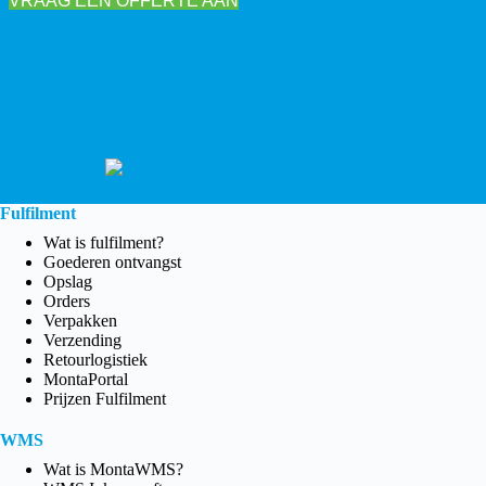
VRAAG EEN OFFERTE AAN
Fulfilment
Wat is fulfilment?
Goederen ontvangst
Opslag
Orders
Verpakken
Verzending
Retourlogistiek
MontaPortal
Prijzen Fulfilment
WMS
Wat is MontaWMS?