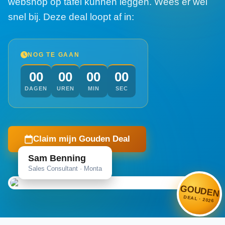
webshop op tafel kunnen leggen. Wees er wel
snel bij. Deze deal loopt af in:
NOG TE GAAN
00
00
00
00
DAGEN
UREN
MIN
SEC
Claim mijn Gouden Deal
Sam Benning
Sales Consultant · Monta
GOUDEN
DEAL · 2026