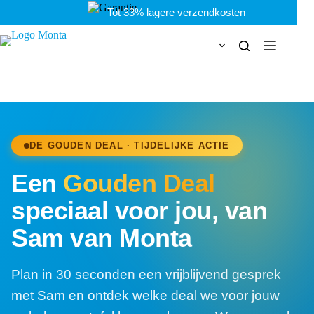
Ga
Tot 33% lagere verzendkosten
naar
de
inhoud
DE GOUDEN DEAL · TIJDELIJKE ACTIE
Een
Gouden Deal
speciaal voor jou, van
Sam van Monta
Plan in 30 seconden een vrijblijvend gesprek
met Sam en ontdek welke deal we voor jouw