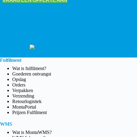
VRAAG EEN OFFERTE AAN
Fulfilment
Wat is fulfilment?
Goederen ontvangst
Opslag
Orders
Verpakken
Verzending
Retourlogistiek
MontaPortal
Prijzen Fulfilment
WMS
Wat is MontaWMS?