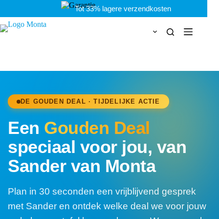
Ga
Tot 33% lagere verzendkosten
naar
de
inhoud
DE GOUDEN DEAL · TIJDELIJKE ACTIE
Een
Gouden Deal
speciaal voor jou, van
Sander van Monta
Plan in 30 seconden een vrijblijvend gesprek
met Sander en ontdek welke deal we voor jouw