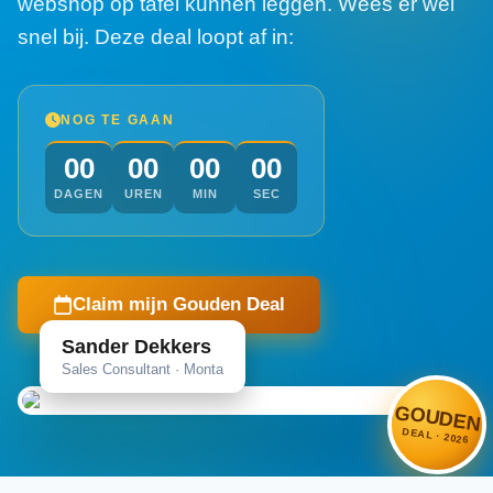
webshop op tafel kunnen leggen. Wees er wel
snel bij. Deze deal loopt af in:
NOG TE GAAN
00
00
00
00
DAGEN
UREN
MIN
SEC
Claim mijn Gouden Deal
Sander Dekkers
Sales Consultant · Monta
GOUDEN
DEAL · 2026