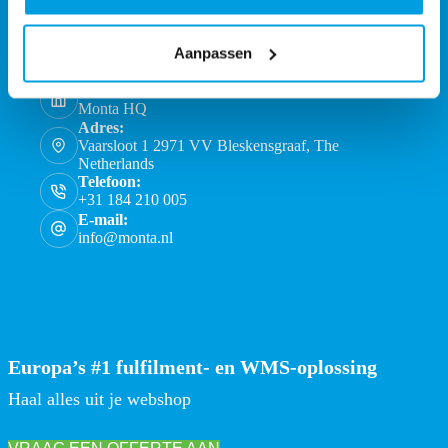
Aanpassen
Monta Services BV
Monta HQ
Adres:
Vaarsloot 1 2971 VV Bleskensgraaf, The
Netherlands
Telefoon:
+31 184 210 005
E-mail:
info@monta.nl
Europa’s #1 fulfilment- en WMS-oplossing
Haal alles uit je webshop